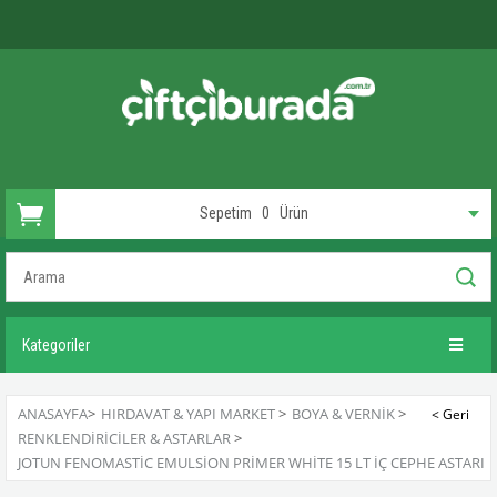
Sepetim
0
Ürün
Kategoriler
ANASAYFA
>
HIRDAVAT & YAPI MARKET
>
BOYA & VERNIK
>
RENKLENDIRICILER & ASTARLAR
>
JOTUN FENOMASTIC EMULSION PRIMER WHITE 15 LT İÇ CEPHE ASTARI