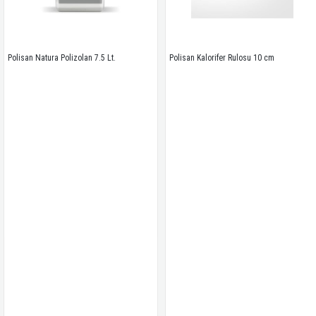
san Natura Polizolan 7.5 Lt.
Polisan Kalorifer Rulosu 10 cm
Ge