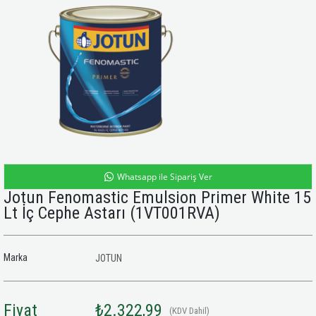
Whatsapp ile Sipariş Ver
Jotun Fenomastic Emulsion Primer White 15
Lt İç Cephe Astarı
(1VT001RVA)
Marka
JOTUN
Fiyat
₺2.322,99
(KDV Dahil)