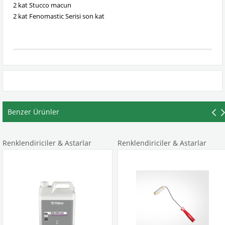
2 kat Stucco macun
2 kat Fenomastic Serisi son kat
Benzer Ürünler
lendiriciler & Astarlar
Renklendiriciler & Astarlar
Ren