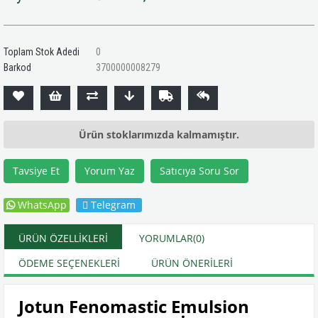
Toplam Stok Adedi
0
Barkod
3700000008279
Ürün stoklarımızda kalmamıştır.
Tavsiye Et
Yorum Yaz
Satıcıya Soru Sor
WhatsApp
Telegram
ÜRÜN ÖZELLIKLERI
YORUMLAR
(0)
ÖDEME SEÇENEKLERI
ÜRÜN ÖNERILERI
Jotun Fenomastic Emulsion