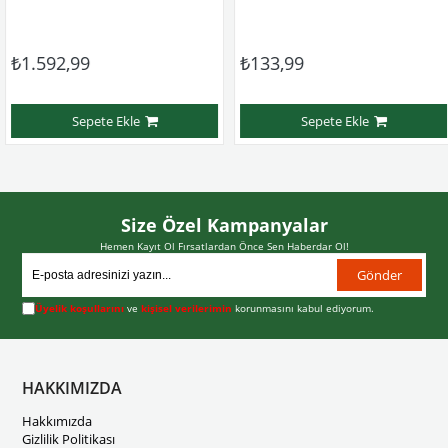
.592,99
₺133,99
₺
Sepete Ekle
Sepete Ekle
Size Özel Kampanyalar
Hemen Kayıt Ol Fırsatlardan Önce Sen Haberdar Ol!
Gönder
Üyelik koşullarını
ve
kişisel verilerimin
korunmasını kabul ediyorum.
HAKKIMIZDA
Hakkımızda
Gizlilik Politikası