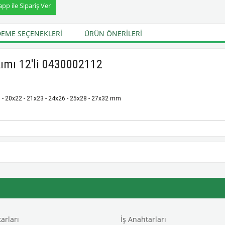
p ile Sipariş Ver
EME SEÇENEKLERI
ÜRÜN ÖNERILERI
akımı 12'li 0430002112
19 - 20x22 - 21x23 - 24x26 - 25x28 - 27x32 mm
arları
İş Anahtarları