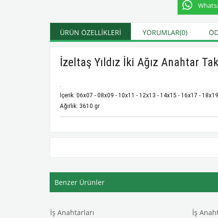
Whatsap
ÜRÜN ÖZELLIKLERI
YORUMLAR
(0)
ÖD
İzeltaş Yıldız İki Ağız Anahtar T
.
İçerik: 06x07 - 08x09 - 10x11 - 12x13 - 14x15 - 16x17 - 18x
Ağırlık: 3610 gr
Benzer Ürünler
İş Anahtarları
İş Anaht