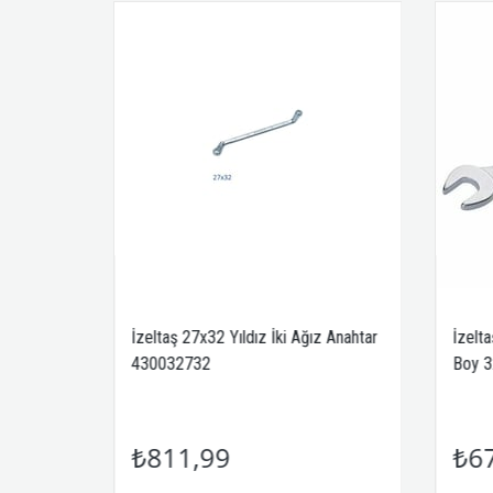
ne
İzeltaş 27x32 Yıldız İki Ağız Anahtar
İzelt
430032732
Boy 
₺811,99
₺6