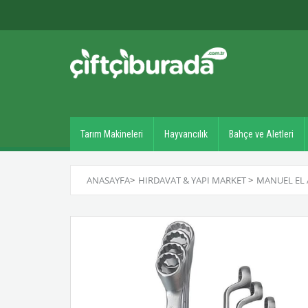
Tarım Makineleri
Hayvancılık
Bahçe ve Aletleri
ANASAYFA
>
HIRDAVAT & YAPI MARKET
>
MANUEL EL 