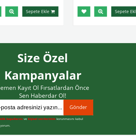
Sepete Ekle
Sepete Ekl
Size Özel
Kampanyalar
emen Kayıt Ol Fırsatlardan Önce
Sen Haberdar Ol!
Gönder
elik koşullarını
ve
kişisel verilerimin
korunmasını kabul
iyorum.