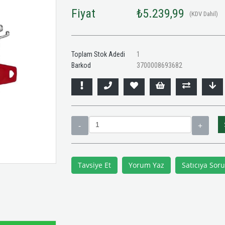
Fiyat
₺5.239,99
(KDV Dahil)
Toplam Stok Adedi
1
Barkod
3700008693682
Tavsiye Et
Yorum Yaz
Satıcıya Soru