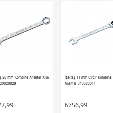
aş 28 mm Kombine Anahtar Kısa
İzeltaş 11 mm Cırcır Kombine
320020028
Anahtar 340020011
77,99
₺756,99