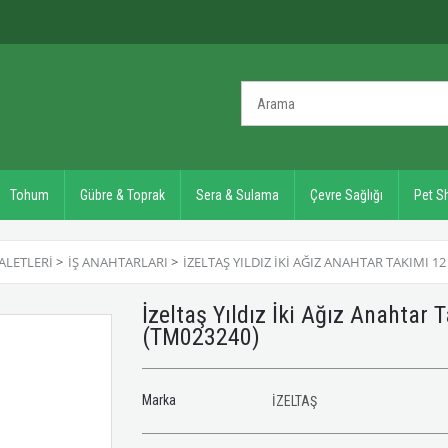
Tohum
Gübre & Toprak
Sera & Sulama
Çevre Sağlığı
Pet S
ALETLERI
>
İŞ ANAHTARLARI
>
İZELTAŞ YILDIZ İKI AĞIZ ANAHTAR TAKIMI 12 
İzeltaş Yıldız İki Ağız Anahtar
(TM023240)
Marka
İZELTAŞ