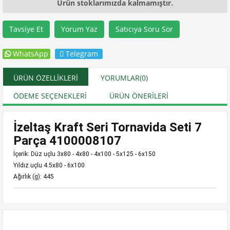
Ürün stoklarımızda kalmamıştır.
Tavsiye Et
Yorum Yaz
Satıcıya Soru Sor
WhatsApp
Telegram
ÜRÜN ÖZELLIKLERI
YORUMLAR
(0)
ÖDEME SEÇENEKLERI
ÜRÜN ÖNERILERI
İzeltaş Kraft Seri Tornavida Seti 7
Parça 4100008107
İçerik: Düz uçlu 3x80 - 4x80 - 4x100 - 5x125 - 6x150
Yıldız uçlu 4.5x80 - 6x100
Ağırlık (g): 445