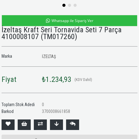
Whatsapp ile Sipariş Ver
İzeltaş Kraft Seri Tornavida Seti 7 Parça
4100008107
(TM017260)
Marka
İZELTAŞ
Fiyat
₺1.234,93
(KDV Dahil)
Toplam Stok Adedi
0
Barkod
3700008661858