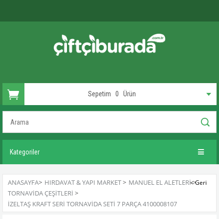
Sepetim
0
Ürün
Kategoriler
ANASAYFA
>
HIRDAVAT & YAPI MARKET
>
MANUEL EL ALETLERI
>
TORNAVIDA ÇEŞITLERI
>
İZELTAŞ KRAFT SERI TORNAVIDA SETI 7 PARÇA 4100008107