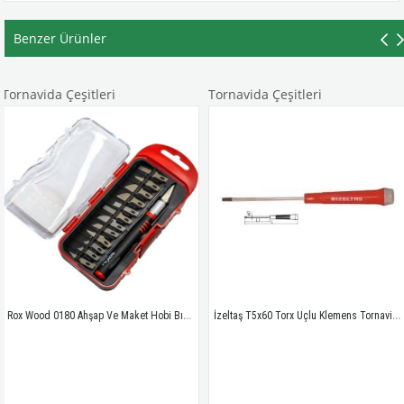
Benzer Ürünler
a Çeşitleri
Tornavida Çeşitleri
Tornavi
Rox Wood 0180 Ahşap Ve Maket Hobi Bıçak Seti 15 Parça
İzeltaş T5x60 Torx Uçlu Klemens Tornavida 4530 17 0560