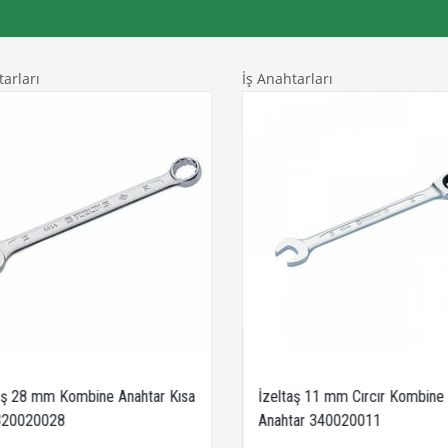
arları
İş Anahtarları
aş 28 mm Kombine Anahtar Kısa
İzeltaş 11 mm Cırcır Kombine
320020028
Anahtar 340020011