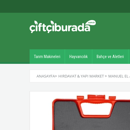
Tarım Makineleri
Hayvancılık
Bahçe ve Aletleri
ANASAYFA
>
HIRDAVAT & YAPI MARKET
>
MANUEL EL 