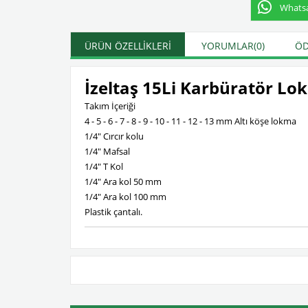
Whatsap
ÜRÜN ÖZELLIKLERI
YORUMLAR
(0)
ÖD
İzeltaş 15Li Karbüratör Lo
Takım İçeriği
4 - 5 - 6 - 7 - 8 - 9 - 10 - 11 - 12 - 13 mm Altı köşe lokma
1/4" Cırcır kolu
1/4" Mafsal
1/4" T Kol
1/4" Ara kol 50 mm
1/4" Ara kol 100 mm
Plastik çantalı.