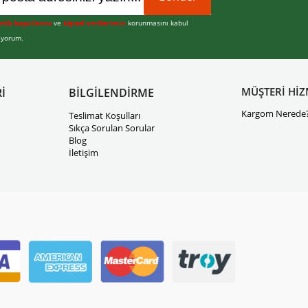
elik koşullarını
ve
kişisel verilerimin
korunmasını kabul
iyorum.
MÜŞTERİ HİZ
İ
BİLGİLENDİRME
Kargom Nerede
Teslimat Koşulları
Sıkça Sorulan Sorular
Blog
İletişim