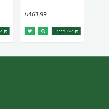
₺463,99
e
Sepete Ekle