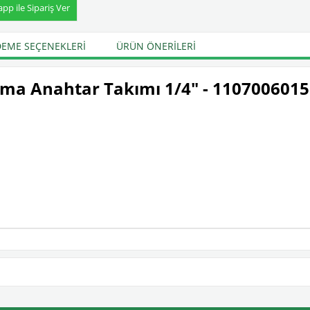
p ile Sipariş Ver
EME SEÇENEKLERI
ÜRÜN ÖNERILERI
kma Anahtar Takımı 1/4" - 1107006015