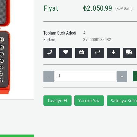
Fiyat
₺2.050,99
(KDV Dahil)
Toplam Stok Adedi
4
Barkod
3700000135982
Tavsiye Et
Yorum Yaz
Satıcıya Soru