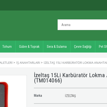
Tohum
Gübre & Toprak
Sera & Sulama
Çevre Sağlığı
Pet S
ALETLERI
>
İŞ ANAHTARLARI
>
İZELTAŞ 15LI KARBÜRATÖR LOKMA ANAHTAR T
İzeltaş 15Li Karbüratör Lokma 
(TM014066)
Marka
İZELTAŞ