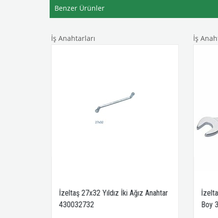
Benzer Ürünler
İş Anahtarları
İş Anaht
ne
İzeltaş 27x32 Yıldız İki Ağız Anahtar
İzelt
430032732
Boy 