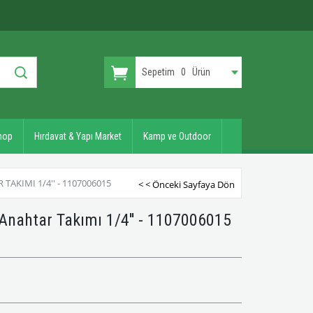
Sepetim
0
Ürün
hop
Hırdavat & Yapı Market
Kamp ve Outdoor
AKIMI 1/4'' - 1107006015
< < Önceki Sayfaya Dön
Anahtar Takımı 1/4'' - 1107006015