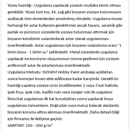
Yüzey hazırlığı : Uygulama yapılacak yüzeyin mutlaka temiz olması
gereklidir. Yüzey tüm toz, kir, yağ gibi boyanın yüzeye tutunmasını
azaltacak tüm etmenlerden arındırılmış olmalıdır. Uygulama öncesi
herhangi bir astar kullanımı gerektirmez ancak fayans, seramik gibi
parlak ve pürüzsüz yüzeylerde yüzeye tutunmayı attırmak için
boyanın kendisinin sulandırılarak astar olarak uygulanması
önerilmektedir. Astar uygulaması için boyanın sulandırma oranı “1
birim boya - 1 birim su” şeklindedir. Metal yüzeylerde uygulama
yapılacak ise korozyon oluşumunun önüne geçilmesi için yüzeyin
antikorozif astar ile astarlanması önerilmektedir.
Uygulama Metodu: ISONEM Hobby Paint ambalajı açıldıktan
sonra homojen kıvam elde edilinceye kadar karıştırılır. Gerekli ön
hazırlığı yapılmış yüzeye ürün inceltilmeden 2 veya 3 kat halinde,
ipek fırça, ipek rulo, kadife rulo veya sünger rulo ile uygulanır.
İkinci kat uygulaması ilk kat kuruduktan sonra yapılarak boya
uygulaması tamamlanır. Doğrudan suya maruz kalacak alanlarda
boyanın koruma altına alınması önerilmektedir. Daha detaylı bilgi
için firmamız ile iletişime geçiniz.
SARFİYAT: 100 - 200 g/m²