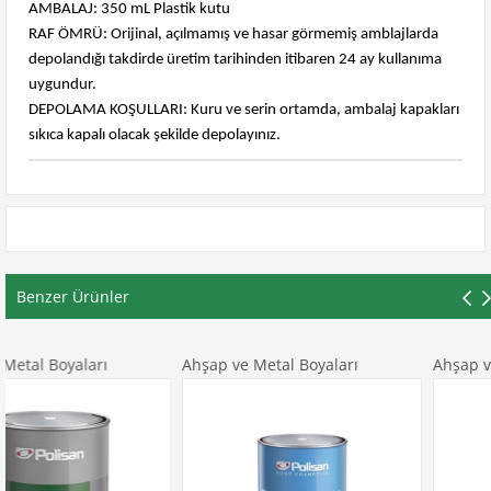
AMBALAJ: 350 mL Plastik kutu
RAF ÖMRÜ: Orijinal, açılmamış ve hasar görmemiş amblajlarda
depolandığı takdirde üretim tarihinden itibaren 24 ay kullanıma
uygundur.
DEPOLAMA KOŞULLARI: Kuru ve serin ortamda, ambalaj kapakları
sıkıca kapalı olacak şekilde depolayınız.
Benzer Ürünler
rı
Ahşap ve Metal Boyaları
Ahşap ve Metal Boya