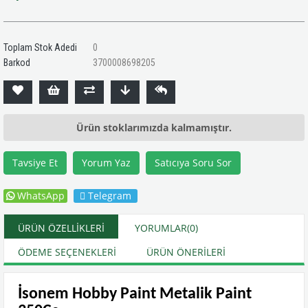
Toplam Stok Adedi
0
Barkod
3700008698205
Ürün stoklarımızda kalmamıştır.
Tavsiye Et
Yorum Yaz
Satıcıya Soru Sor
WhatsApp
Telegram
ÜRÜN ÖZELLIKLERI
YORUMLAR
(0)
ÖDEME SEÇENEKLERI
ÜRÜN ÖNERILERI
İsonem Hobby Paint Metalik Paint