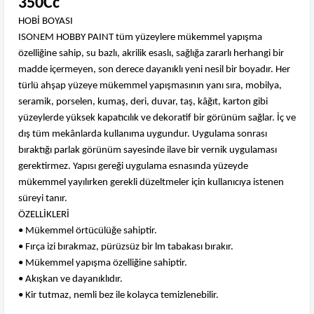
350Cc
HOBİ BOYASI
ISONEM HOBBY PAINT tüm yüzeylere mükemmel yapışma
özelliğine sahip, su bazlı, akrilik esaslı, sağlığa zararlı herhangi bir
madde içermeyen, son derece dayanıklı yeni nesil bir boyadır. Her
türlü ahşap yüzeye mükemmel yapışmasının yanı sıra, mobilya,
seramik, porselen, kumaş, deri, duvar, taş, kâğıt, karton gibi
yüzeylerde yüksek kapatıcılık ve dekoratif bir görünüm sağlar. İç ve
dış tüm mekânlarda kullanıma uygundur. Uygulama sonrası
bıraktığı parlak görünüm sayesinde ilave bir vernik uygulaması
gerektirmez. Yapısı gereği uygulama esnasında yüzeyde
mükemmel yayılırken gerekli düzeltmeler için kullanıcıya istenen
süreyi tanır.
ÖZELLİKLERİ
• Mükemmel örtücülüğe sahiptir.
• Fırça izi bırakmaz, pürüzsüz bir lm tabakası bırakır.
• Mükemmel yapışma özelliğine sahiptir.
• Akışkan ve dayanıklıdır.
• Kir tutmaz, nemli bez ile kolayca temizlenebilir.