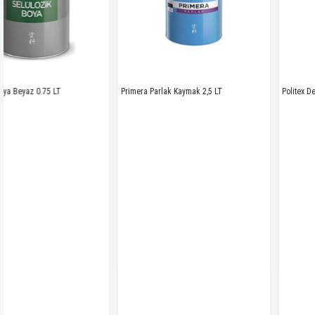
T
Primera Parlak Kaymak 2,5 LT
Politex Dekoratif Mat Meşe