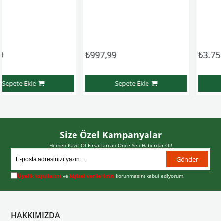
₺997,99
₺3.755,99
Sepete Ekle
Sepete Ekle
Size Özel Kampanyalar
Hemen Kayıt Ol Fırsatlardan Önce Sen Haberdar Ol!
Gönder
Üyelik koşullarını
ve
kişisel verilerimin
korunmasını kabul ediyorum.
HAKKIMIZDA