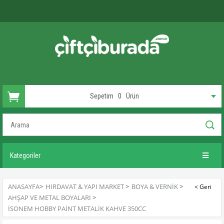
Sepetim
0
Ürün
Kategoriler
ANASAYFA
>
HIRDAVAT & YAPI MARKET
>
BOYA & VERNIK
>
AHŞAP VE METAL BOYALARI
>
İSONEM HOBBY PAINT METALIK KAHVE 350CC