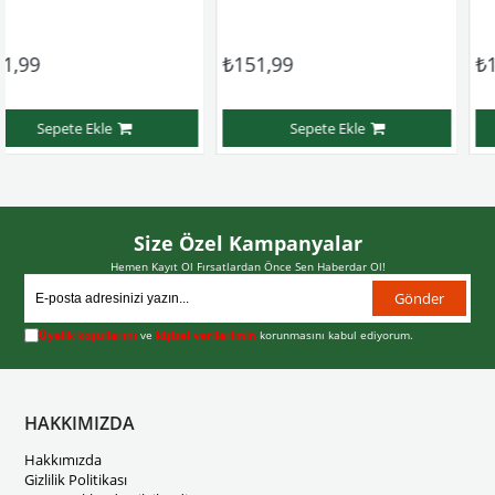
₺151,99
₺151,99
e
Sepete Ekle
Sepete E
Size Özel Kampanyalar
Hemen Kayıt Ol Fırsatlardan Önce Sen Haberdar Ol!
Gönder
Üyelik koşullarını
ve
kişisel verilerimin
korunmasını kabul ediyorum.
HAKKIMIZDA
Hakkımızda
Gizlilik Politikası