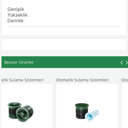
Genişlik
Yükseklik
Derinlik
Benzer Ürünler
stemleri
Otomatik Sulama Sistemleri
Otomatik Sulama 