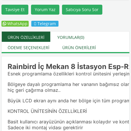
Tavsiye Et
Yorum Yaz
Satıcıya Soru Sor
WhatsApp
Telegram
ÜRÜN ÖZELLIKLERI
YORUMLAR
(0)
ÖDEME SEÇENEKLERI
ÜRÜN ÖNERILERI
Rainbird İç Mekan 8 İstasyon Esp-R
Esnek programlama özellikleri kontrol ünitesini yerleşim y
Bölgeye dayalı programlama her vananın bağımsız olara
hiç geri çağırma olmaz..
Büyük LCD ekran aynı anda her bölge için tüm programla
KONTROL ÜNİTESİNİN ÖZELLİKLERİ
Basit kullanıcı arayüzünün açıklanması kolaydır ve kontro
Sadece iki montaj vidası gerektirir