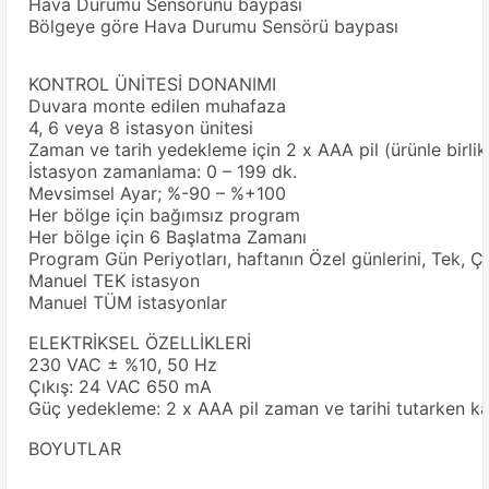
Hava Durumu Sensörünü baypası
Bölgeye göre Hava Durumu Sensörü baypası
KONTROL ÜNİTESİ DONANIMI
Duvara monte edilen muhafaza
4, 6 veya 8 istasyon ünitesi
Zaman ve tarih yedekleme için 2 x AAA pil (ürünle birlikt
İstasyon zamanlama: 0 – 199 dk.
Mevsimsel Ayar; %-90 – %+100
Her bölge için bağımsız program
Her bölge için 6 Başlatma Zamanı
Program Gün Periyotları, haftanın Özel günlerini, Tek, Çif
Manuel TEK istasyon
Manuel TÜM istasyonlar
ELEKTRİKSEL ÖZELLİKLERİ
230 VAC ± %10, 50 Hz
Çıkış: 24 VAC 650 mA
Güç yedekleme: 2 x AAA pil zaman ve tarihi tutarken kal
BOYUTLAR