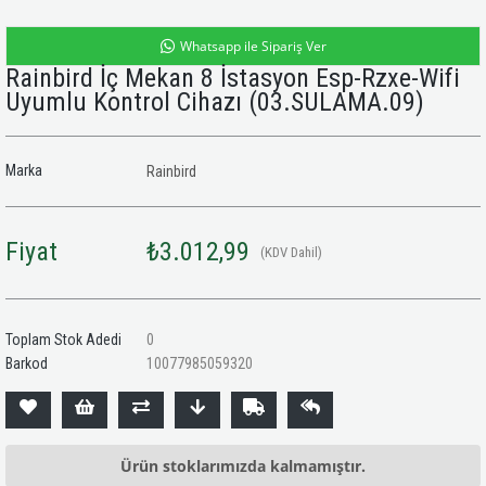
Whatsapp ile Sipariş Ver
Rainbird İç Mekan 8 İstasyon Esp-Rzxe-Wifi
Uyumlu Kontrol Cihazı
(03.SULAMA.09)
Marka
Rainbird
Fiyat
₺3.012,99
(KDV Dahil)
Toplam Stok Adedi
0
Barkod
10077985059320
Ürün stoklarımızda kalmamıştır.