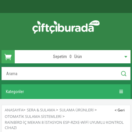
Sepetim
0
Ürün
Kategoriler
ANASAYFA
>
SERA & SULAMA
>
SULAMA ÜRÜNLERI
>
OTOMATIK SULAMA SISTEMLERI
>
RAINBIRD İÇ MEKAN 8 İSTASYON ESP-RZXE-WIFI UYUMLU KONTROL
CIHAZI