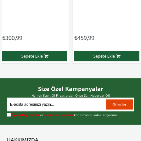
99
₺459,99
₺563
Sepete Ekle
Sepete Ekle
Size Özel Kampanyalar
Hemen Kayıt Ol Fırsatlardan Önce Sen Haberdar Ol!
Gönder
Üyelik koşullarını
ve
kişisel verilerimin
korunmasını kabul ediyorum.
HAKKIMIZDA