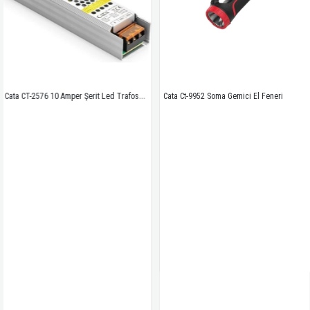
Cata CT-2576 10 Amper Şerit Led Trafosu 120W Slim Model 3 Çip
Cata Ct-9952 Soma Gemici El Feneri 