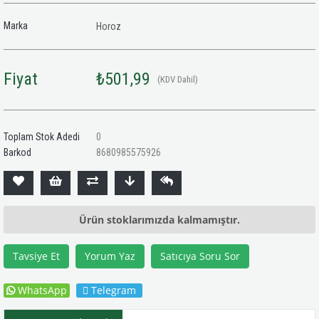
Marka
Horoz
Fiyat
₺501,99
(KDV Dahil)
Toplam Stok Adedi
0
Barkod
8680985575926
Ürün stoklarımızda kalmamıştır.
Tavsiye Et
Yorum Yaz
Satıcıya Soru Sor
WhatsApp
Telegram