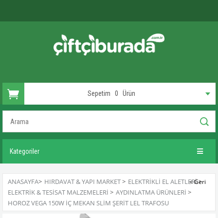
Sepetim
0
Ürün
Kategoriler
ANASAYFA
>
HIRDAVAT & YAPI MARKET
>
ELEKTRIKLI EL ALETLERI
>
ELEKTRIK & TESISAT MALZEMELERI
>
AYDINLATMA ÜRÜNLERI
>
HOROZ VEGA 150W İÇ MEKAN SLIM ŞERIT LEL TRAFOSU