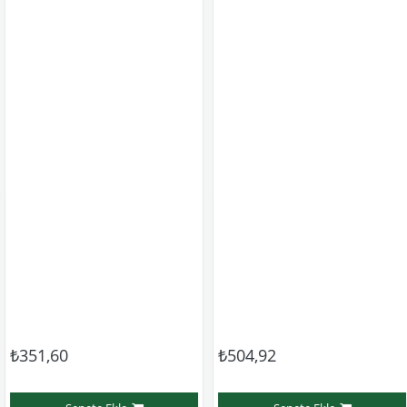
51,60
₺504,92
₺