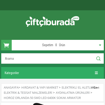
Sepetim
0
Ürün
Kategoriler
ANASAYFA
>
HIRDAVAT & YAPI MARKET
>
ELEKTRIKLI EL ALETLERI
>
ELEKTRIK & TESISAT MALZEMELERI
>
AYDINLATMA ÜRÜNLERI
>
HOROZ ORLANDA-50 SMD LED 6400K SOKAK ARMATÜR