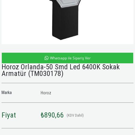
Whatsapp ile Sipariş Ver
Horoz Orlanda-50 Smd Led 6400K Sokak
Armatür
(TM030178)
Marka
Horoz
Fiyat
₺890,66
(KDV Dahil)