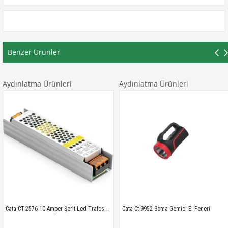
Benzer Ürünler
nlatma Ürünleri
Aydınlatma Ürünleri
Ay
Cata CT-2576 10 Amper Şerit Led Trafosu 120W Slim Model 3 Çip
Cata Ct-9952 Soma Gemici El Feneri 