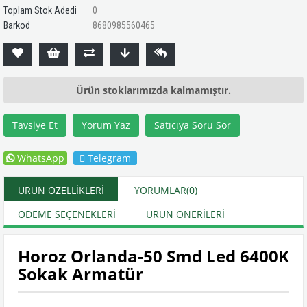
Toplam Stok Adedi
0
Barkod
8680985560465
Ürün stoklarımızda kalmamıştır.
Tavsiye Et
Yorum Yaz
Satıcıya Soru Sor
WhatsApp
Telegram
ÜRÜN ÖZELLIKLERI
YORUMLAR
(0)
ÖDEME SEÇENEKLERI
ÜRÜN ÖNERILERI
Horoz Orlanda-50 Smd Led 6400K
Sokak Armatür