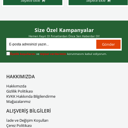
Sepete Ekle
Sepete Ekle
Size Özel Kampanyalar
Hemen Kayıt Ol Fırsatlardan Önce Sen Haberdar Ol!
Gönder
Üyelik koşullarını
ve
kişisel verilerimin
korunmasını kabul ediyorum.
HAKKIMIZDA
Hakkımızda
Gizlilik Politikası
KVKK Hakkında Bilgilendirme
Mağazalarımız
ALIŞVERİŞ BİLGİLERİ
İade ve Değişim Koşulları
Çerez Politikası