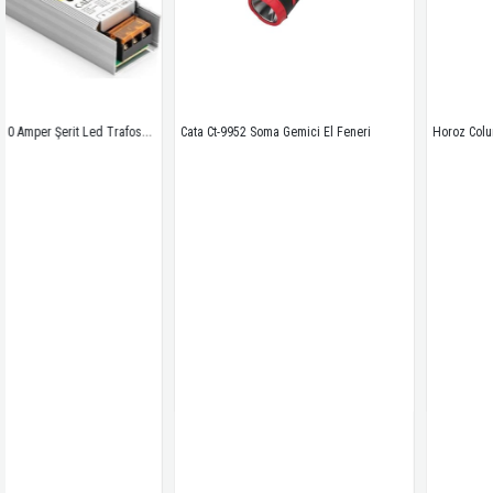
Cata CT-2576 10 Amper Şerit Led Trafosu 120W Slim Model 3 Çip
Cata Ct-9952 Soma Gemici El Feneri 