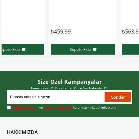
₺459,99
₺563,99
Sepete Ekle
Sepete Ekle
Size Özel Kampanyalar
Hemen Kayıt Ol Fırsatlardan Önce Sen Haberdar Ol!
Gönder
Üyelik koşullarını
ve
kişisel verilerimin
korunmasını kabul ediyorum.
HAKKIMIZDA