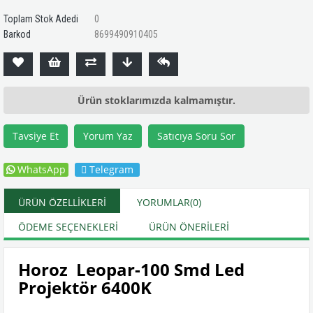
Toplam Stok Adedi
0
Barkod
8699490910405
Ürün stoklarımızda kalmamıştır.
Tavsiye Et
Yorum Yaz
Satıcıya Soru Sor
WhatsApp
Telegram
ÜRÜN ÖZELLIKLERI
YORUMLAR
(0)
ÖDEME SEÇENEKLERI
ÜRÜN ÖNERILERI
Horoz Leopar-100 Smd Led
Projektör 6400K