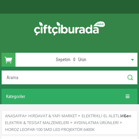
Sepetim
0
Ürün
Kategoriler
ANASAYFA
>
HIRDAVAT & YAPI MARKET
>
ELEKTRIKLI EL ALETLERI
>
ELEKTRIK & TESISAT MALZEMELERI
>
AYDINLATMA ÜRÜNLERI
>
HOROZ LEOPAR-100 SMD LED PROJEKTÖR 6400K