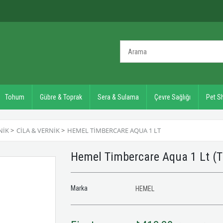
Tohum
Gübre & Toprak
Sera & Sulama
Çevre Sağlığı
Pet S
NIK
>
CILA & VERNIK
>
HEMEL TIMBERCARE AQUA 1 LT
Hemel Timbercare Aqua 1 Lt
(
Marka
HEMEL