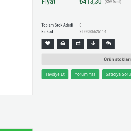
Fiyat
₺413,30
(KDV Dahil)
Toplam Stok Adedi
0
Barkod
8699036625114
Ürün stoklar
Tavsiye Et
Yorum Yaz
Satıcıya Soru