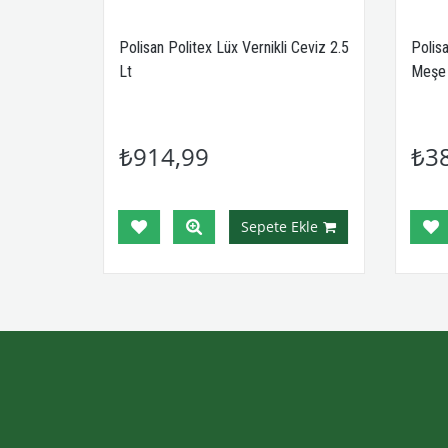
Kiraz 2.5
Polisan Politex Lüx Vernikli Ceviz 2.5
Polisa
Lt
Meşe 
₺914,99
₺3
Ekle
Sepete Ekle