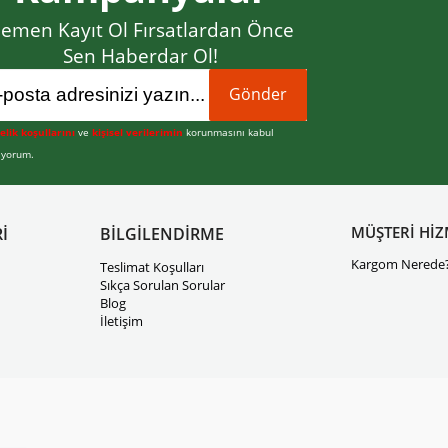
emen Kayıt Ol Fırsatlardan Önce
Sen Haberdar Ol!
Gönder
elik koşullarını
ve
kişisel verilerimin
korunmasını kabul
iyorum.
MÜŞTERİ HİZ
İ
BİLGİLENDİRME
Kargom Nerede
Teslimat Koşulları
Sıkça Sorulan Sorular
Blog
İletişim