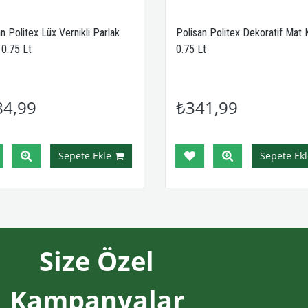
n Politex Lüx Vernikli Parlak
Polisan Politex Dekoratif Mat 
0.75 Lt
0.75 Lt
84,99
₺341,99
Sepete Ekle
Sepete Ekl
Size Özel
Kampanyalar