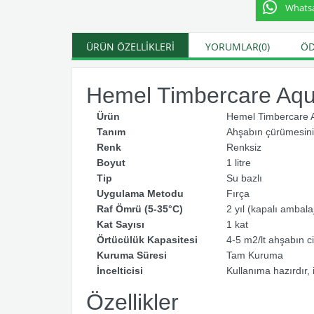
Whatsap
ÜRÜN ÖZELLIKLERI
YORUMLAR
(0)
ÖD
Hemel Timbercare Aqu
Ürün
Hemel Timbercare 
Tanım
Ahşabın çürümesini
Renk
Renksiz
Boyut
1 litre
Tip
Su bazlı
Uygulama Metodu
Fırça
Raf Ömrü (5-35°C)
2 yıl (kapalı ambala
Kat Sayısı
1 kat
Örtücülük Kapasitesi
4-5 m2/lt ahşabın c
Kuruma Süresi
Tam Kuruma
İncelticisi
Kullanıma hazırdır,
Özellikler