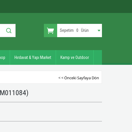
Sepetim
0
Ürün
hop
Hırdavat & Yapı Market
Kamp ve Outdoor
< < Önceki Sayfaya Dön
TM011084)