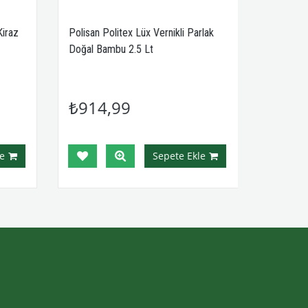
Kiraz
Polisan Politex Lüx Vernikli Parlak
Doğal Bambu 2.5 Lt
₺914,99
e
Sepete Ekle