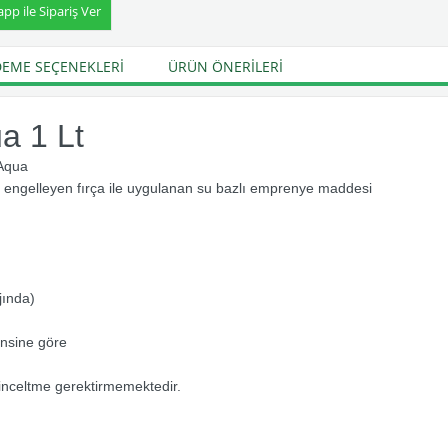
p ile Sipariş Ver
EME SEÇENEKLERI
ÜRÜN ÖNERILERI
a 1 Lt
Aqua
 engelleyen fırça ile uygulanan su bazlı emprenye maddesi
jında)
insine göre
 inceltme gerektirmemektedir.