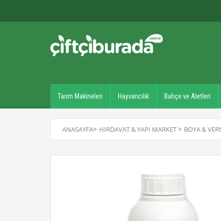
Tarım Makineleri
Hayvancılık
Bahçe ve Aletleri
ANASAYFA
>
HIRDAVAT & YAPI MARKET
>
BOYA & VER