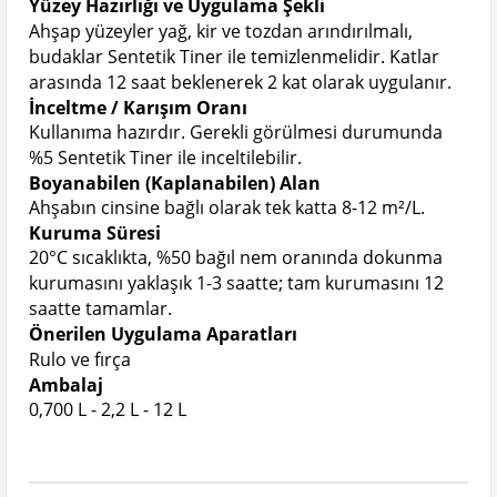
Y
üzey Haz
ırlığı ve Uygulama Şekli
Ahşap y
üzeyler ya
ğ, kir ve tozdan arındırılmalı,
budaklar Sentetik Tiner ile temizlenmelidir. Katlar
arasında 12 saat beklenerek 2 kat olarak uygulanır.
İnceltme / Karışım Oranı
Kullanıma hazırdır. Gerekli g
örülmesi durumunda
%5 Sentetik Tiner ile inceltilebilir.
Boyanabilen (Kaplanabilen) Alan
Ah
şabın cinsine bağlı olarak tek katta 8-12 m
²/L.
Kuruma Süresi
20°C s
ıcaklıkta, %50 bağıl nem oranında dokunma
kurumasını yaklaşık 1-3 saatte; tam kurumasını 12
saatte tamamlar.
Önerilen Uygulama Aparatlar
ı
Rulo ve fır
ça
Ambalaj
0,700 L - 2,2 L - 12 L