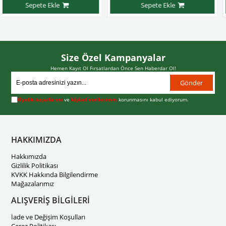
te Ekle
Sepete Ekle
Sep
Size Özel Kampanyalar
Hemen Kayıt Ol Fırsatlardan Önce Sen Haberdar Ol!
Gönder
Üyelik koşullarını
ve
kişisel verilerimin
korunmasını kabul ediyorum.
HAKKIMIZDA
Hakkımızda
Gizlilik Politikası
KVKK Hakkında Bilgilendirme
Mağazalarımız
ALIŞVERİŞ BİLGİLERİ
İade ve Değişim Koşulları