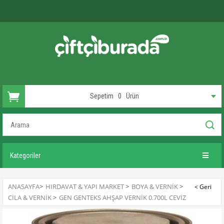
Sepetim
0
Ürün
Kategoriler
ANASAYFA
>
HIRDAVAT & YAPI MARKET
>
BOYA & VERNIK
>
CILA & VERNIK
>
GEN GENTEKS AHŞAP VERNIK 0.700L CEVIZ