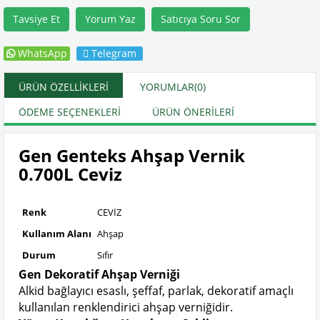
Tavsiye Et
Yorum Yaz
Satıcıya Soru Sor
WhatsApp
Telegram
ÜRÜN ÖZELLIKLERI
YORUMLAR
(0)
ÖDEME SEÇENEKLERI
ÜRÜN ÖNERILERI
Gen Genteks Ahşap Vernik
0.700L Ceviz
Renk
CEVİZ
Kullanım Alanı
Ahşap
Durum
Sıfır
Gen Dekoratif Ah
şap Verniği
Alkid bağlayıcı esaslı, şeffaf, parlak, dekoratif ama
çl
ı
kullanılan renklendirici ahşap verniğidir.