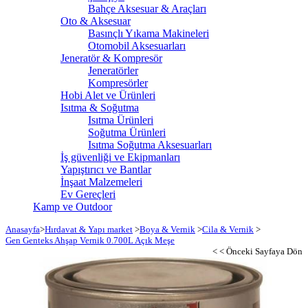
Bahçe Aksesuar & Araçları
Oto & Aksesuar
Basınçlı Yıkama Makineleri
Otomobil Aksesuarları
Jeneratör & Kompresör
Jeneratörler
Kompresörler
Hobi Alet ve Ürünleri
Isıtma & Soğutma
Isıtma Ürünleri
Soğutma Ürünleri
Isıtma Soğutma Aksesuarları
İş güvenliği ve Ekipmanları
Yapıştırıcı ve Bantlar
İnşaat Malzemeleri
Ev Gereçleri
Kamp ve Outdoor
Anasayfa
>
Hırdavat & Yapı market
>
Boya & Vernik
>
Cila & Vernik
>
Gen Genteks Ahşap Vernik 0.700L Açık Meşe
< < Önceki Sayfaya Dön