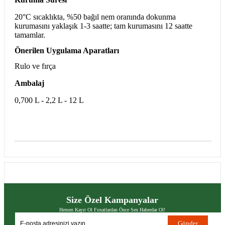
20°C s
ıcaklıkta, %50 bağıl nem oranında dokunma
kurumasını yaklaşık 1-3 saatte; tam kurumasını 12 saatte
tamamlar.
Önerilen Uygulama Aparatlar
ı
Rulo ve fır
ça
Ambalaj
0,700 L - 2,2 L - 12 L
Size Özel Kampanyalar
Hemen Kayıt Ol Fırsatlardan Önce Sen Haberdar Ol!
Gönder