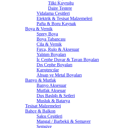
Tilki Kuyruğu
Daire Testere
Vidalama Çeşitleri
Elektrik & Tesisat Malzemeleri
Pafta & Boru Kaynak
Boya & Vernik
Sprey Boya
Boya Tabancası
Cila & Vernik
Fırça, Rulo & Aksesuar
Yalıtım Boyaları
İç Cephe Duvar & Tavan Boyaları
Dış Cephe Boyaları
Karıştırıcılar
Ahşap ve Metal Boyaları
Banyo & Mutfak
Banyo Aksesuar
Mutfak Akseuar
Duş Başlığı & Setleri
Musluk & Batarya
Tesisat Malzemeleri
Bahçe & Balkon
Saksı Çeşitleri
Mangal / Barbekü & Semaver
Şemşiye