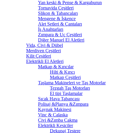
Yan keski & Pense & Kargaburun
Tornavida Çeşitleri
Slikon & Tabancaları
Mengene & İşkence
Alet Setleri & Çantaları
İş Anahtarları
Zımpara & Uç Çeşitleri
Diğer Manuel El Aletleri
Vida, Çivi & Dübel
Merdiven Çeşitleri
Kilit Çeşitleri
Elektrikli El Aletleri
Matkap & Kırıcılar
Hilti & Kırıcı
Matkap Çeşitleri
Taşlama Makineleri ve Taş Motorlar
Tezgah Taş Motorları
El tipi Taşlamalar
Sıcak Hava Tabancası
Polisaj &Planya &Zımpara
Kaynak Makinesi
Vinç & Calaska
Çivi &Zımba Çakma
Elektrikli Kesiciler
Dekupaj Testere