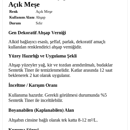
Açık Meşe
Renk
Açık Meşe
Kullanım Alanı
Ahşap
Durum
Sıfır
Gen Dekoratif Ah
şap Verniği
Alkid bağlayıcı esaslı, şeffaf, parlak, dekoratif ama
çl
ı
kullanılan renklendirici ahşap verniğidir.
Y
üzey Haz
ırlığı ve Uygulama Şekli
Ahşap y
üzeyler ya
ğ, kir ve tozdan arındırılmalı, budaklar
Sentetik Tiner ile temizlenmelidir. Katlar arasında 12 saat
beklenerek 2 kat olarak uygulanır.
İnceltme / Karışım Oranı
Kullanıma hazırdır. Gerekli g
örülmesi durumunda %5
Sentetik Tiner ile inceltilebilir.
Boyanabilen (Kaplanabilen) Alan
Ah
şabın cinsine bağlı olarak tek katta 8-12 m
²/L.
Kuruma Süresi