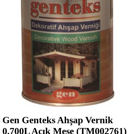
Gen Genteks Ahşap Vernik
0.700L Açık Meşe
(TM002761)