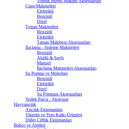
Toprak Burgu Makine Aksesuarları
Çapa Makineleri
Elektrikli
Benzinli
Dizel
Tırpan Makineleri
Benzinli
Elektrikli
Tırpan Makinesi Aksesuarları
İlaçlama - Sisleme Makineleri
Benzinli
Akülü & Şarjlı
Manuel
İlaçlama Makineleri Aksesuarları
Su Pompa ve Motorları
Benzinli
Elektrikli
Dizel
Su Pompası Aksesuarları
Yedek Parça - Aksesuar
Hayvancılık
Arıcılık Ekipmanları
Vitamin ve Yem Katkı Ürünleri
Diğer Çiftlik Ekipmanları
Bahçe ve Aletleri