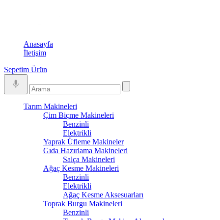
Anasayfa
İletişim
Sepetim
Ürün
Tarım Makineleri
Çim Biçme Makineleri
Benzinli
Elektrikli
Yaprak Üfleme Makineler
Gıda Hazırlama Makineleri
Salça Makineleri
Ağaç Kesme Makineleri
Benzinli
Elektrikli
Ağaç Kesme Aksesuarları
Toprak Burgu Makineleri
Benzinli