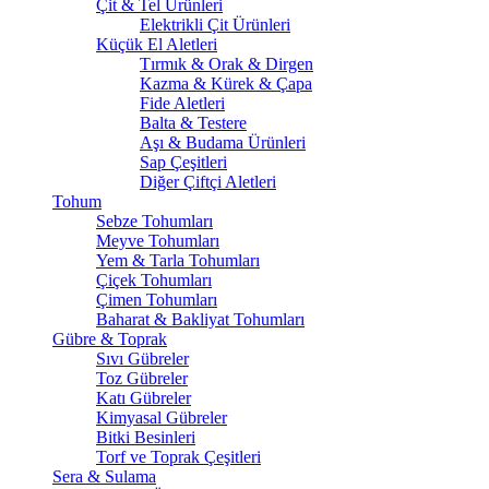
Çit & Tel Ürünleri
Elektrikli Çit Ürünleri
Küçük El Aletleri
Tırmık & Orak & Dirgen
Kazma & Kürek & Çapa
Fide Aletleri
Balta & Testere
Aşı & Budama Ürünleri
Sap Çeşitleri
Diğer Çiftçi Aletleri
Tohum
Sebze Tohumları
Meyve Tohumları
Yem & Tarla Tohumları
Çiçek Tohumları
Çimen Tohumları
Baharat & Bakliyat Tohumları
Gübre & Toprak
Sıvı Gübreler
Toz Gübreler
Katı Gübreler
Kimyasal Gübreler
Bitki Besinleri
Torf ve Toprak Çeşitleri
Sera & Sulama