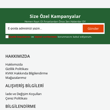
Size Özel Kampanyalar
Hemen Kayıt Ol Fırsatlardan Önce Sen Haberdar Ol!
Gönder
Üyelik koşullarını
ve
kişisel verilerimin
korunmasını kabul ediyorum.
HAKKIMIZDA
Hakkımızda
Gizlilik Politikası
KVKK Hakkında Bilgilendirme
Mağazalarımız
ALIŞVERİŞ BİLGİLERİ
İade ve Değişim Koşulları
Çerez Politikası
BİLGİLENDİRME