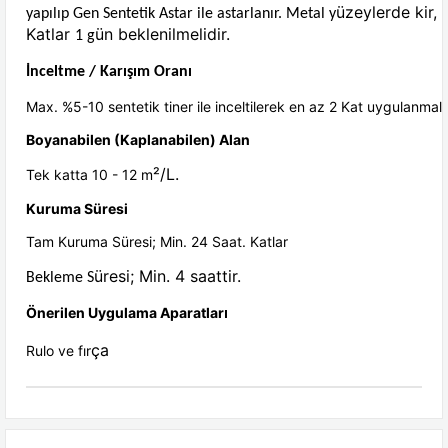
üzeylerde kir, 
yapılıp Gen Sentetik Astar ile astarlanır. Metal y
Katlar
ün beklenilmelidir.
1 g
İnceltme / Karışım Oranı
Max. %5-10 sentetik tiner ile inceltilerek en az 2 Kat uygulanmalıd
Boyanabilen (Kaplanabilen) Alan
²/L.
Tek katta 10 - 12 m
Kuruma Süresi
Tam Kuruma Süresi; Min. 24 Saat. Katlar
üresi; Min. 4 saattir.
Bekleme S
Önerilen Uygulama Aparatlar
ı
ça
Rulo ve fır