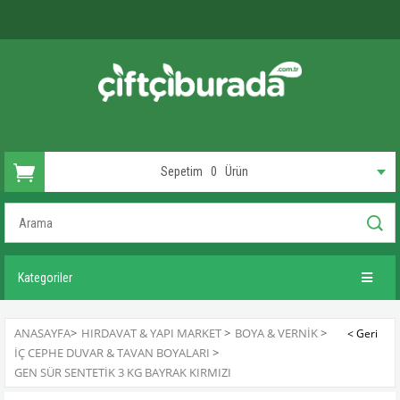
Sepetim
0
Ürün
Kategoriler
ANASAYFA
>
HIRDAVAT & YAPI MARKET
>
BOYA & VERNIK
>
İÇ CEPHE DUVAR & TAVAN BOYALARI
>
GEN SÜR SENTETIK 3 KG BAYRAK KIRMIZI