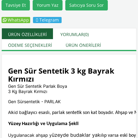
Tavsiye Et
Yorum Yaz
Satıcıya Soru Sor
WhatsApp
Telegram
ÜRÜN ÖZELLIKLERI
YORUMLAR
(0)
ÖDEME SEÇENEKLERI
ÜRÜN ÖNERILERI
Gen Sür Sentetik 3 kg Bayrak
Kırmızı
Gen Sür Sentetik Parlak Boya
3 Kg Bayrak Kırmızı
Gen Sürsentetik - PARLAK
Alkid ba
ğlayıcı esaslı, parlak sentetik son kat boyadır. Ahşap ve 
Yüzey Haz
ırlığı ve Uygulama Şekli
üzeyde budaklar yak
Uygulanacak ahşap y
ılıp varsa eski bo