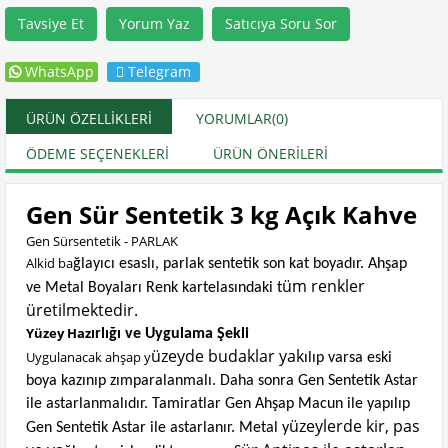
Tavsiye Et
Yorum Yaz
Satıcıya Soru Sor
WhatsApp
Telegram
ÜRÜN ÖZELLIKLERI
YORUMLAR
(0)
ÖDEME SEÇENEKLERI
ÜRÜN ÖNERILERI
Gen Sür Sentetik 3 kg Açık Kahve
Gen Sürsentetik - PARLAK
Alkid ba
ğlayıcı esaslı, parlak sentetik son kat boyadır. Ahşap
üm renkler
ve Metal Boyaları Renk kartelasındaki t
üretilmektedir.
Yüzey Haz
ırlığı ve Uygulama Şekli
üzeyde budaklar yak
Uygulanacak ahşap y
ılıp varsa eski
boya kazınıp zımparalanmalı. Daha sonra Gen Sentetik Astar
ile astarlanmalıdır. Tamiratlar Gen Ahşap Macun ile yapılıp
üzeylerde kir, pas
Gen Sentetik Astar ile astarlanır. Metal y