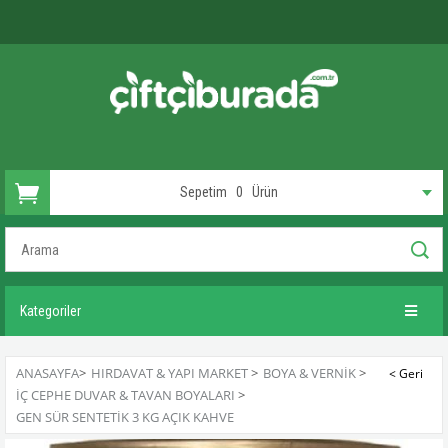
Sepetim
0
Ürün
Kategoriler
ANASAYFA
>
HIRDAVAT & YAPI MARKET
>
BOYA & VERNIK
>
İÇ CEPHE DUVAR & TAVAN BOYALARI
>
GEN SÜR SENTETIK 3 KG AÇIK KAHVE