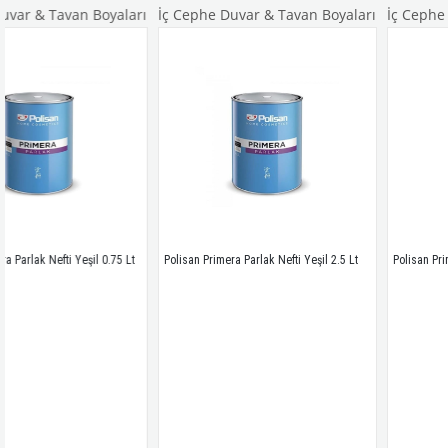
n Boyaları
İç Cephe Duvar & Tavan Boyaları
İç Cephe Duvar & Tav
şil 0.75 Lt
Polisan Primera Parlak Nefti Yeşil 2.5 Lt
Polisan Primera Parlak Kırmı