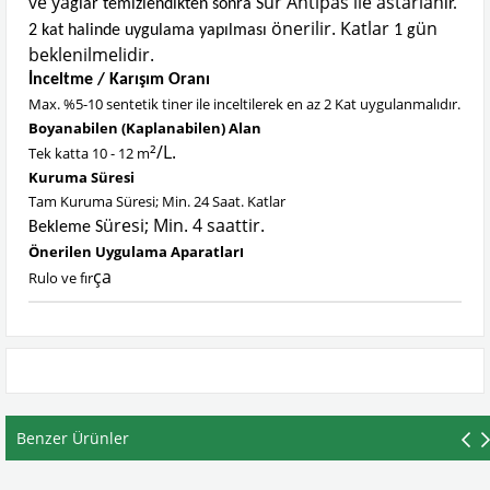
ve ya
ür Antipas ile astarlan
ğlar temizlendikten sonra S
ır.
önerilir. Katlar
ün
2 kat halinde uygulama yapılması
1 g
beklenilmelidir.
İnceltme / Karışım Oranı
Max. %5-10 sentetik tiner ile inceltilerek en az 2 Kat uygulanmalıdır.
Boyanabilen (Kaplanabilen) Alan
²/L.
Tek katta 10 - 12 m
Kuruma Süresi
Tam Kuruma Süresi; Min. 24 Saat. Katlar
üresi; Min. 4 saattir.
Bekleme S
Önerilen Uygulama Aparatlar
ı
ça
Rulo ve fır
Benzer Ürünler