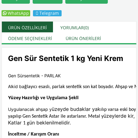
WhatsApp
Telegram
ÜRÜN ÖZELLIKLERI
YORUMLAR
(0)
ÖDEME SEÇENEKLERI
ÜRÜN ÖNERILERI
Gen Sür Sentetik 1 kg Yeni Krem
Gen Sürsentetik - PARLAK
Alkid ba
ğlayıcı esaslı, parlak sentetik son kat boyadır. Ahşap ve 
Yüzey Haz
ırlığı ve Uygulama Şekli
üzeyde budaklar yak
Uygulanacak ahşap y
ılıp varsa eski bo
üzeylerde kir, 
yapılıp Gen Sentetik Astar ile astarlanır. Metal y
Katlar
ün beklenilmelidir.
1 g
İnceltme / Karışım Oranı