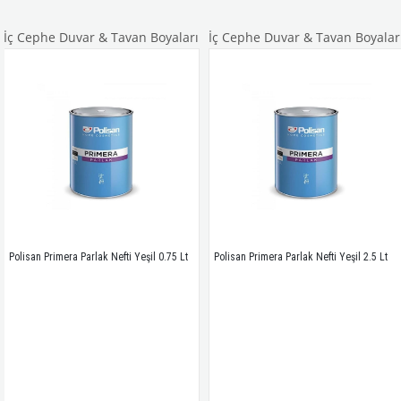
e Duvar & Tavan Boyaları
İç Cephe Duvar & Tavan Boyaları
İç Ce
rimera Parlak Nefti Yeşil 0.75 Lt
Polisan Primera Parlak Nefti Yeşil 2.5 Lt
Polisan