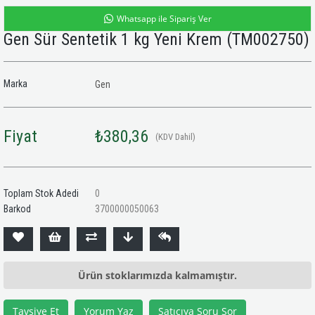
Whatsapp ile Sipariş Ver
Gen Sür Sentetik 1 kg Yeni Krem
(TM002750)
Marka
Gen
Fiyat
₺380,36
(KDV Dahil)
Toplam Stok Adedi
0
Barkod
3700000050063
Ürün stoklarımızda kalmamıştır.
Tavsiye Et
Yorum Yaz
Satıcıya Soru Sor