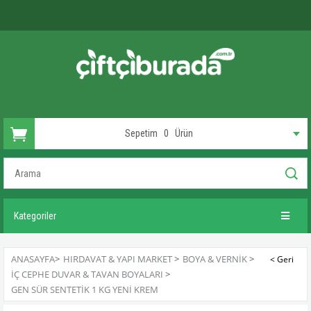
Sepetim
0
Ürün
Kategoriler
ANASAYFA
>
HIRDAVAT & YAPI MARKET
>
BOYA & VERNIK
>
İÇ CEPHE DUVAR & TAVAN BOYALARI
>
GEN SÜR SENTETIK 1 KG YENI KREM