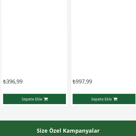
,99
₺997,99
₺99
Sepete Ekle
Sepete Ekle
Size Özel Kampanyalar