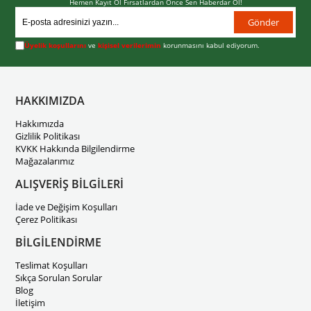
Hemen Kayıt Ol Fırsatlardan Önce Sen Haberdar Ol!
Gönder
Üyelik koşullarını
ve
kişisel verilerimin
korunmasını kabul ediyorum.
HAKKIMIZDA
Hakkımızda
Gizlilik Politikası
KVKK Hakkında Bilgilendirme
Mağazalarımız
ALIŞVERİŞ BİLGİLERİ
İade ve Değişim Koşulları
Çerez Politikası
BİLGİLENDİRME
Teslimat Koşulları
Sıkça Sorulan Sorular
Blog
İletişim