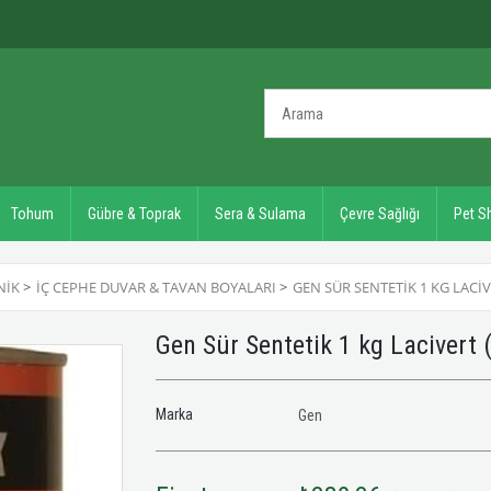
Tohum
Gübre & Toprak
Sera & Sulama
Çevre Sağlığı
Pet S
NIK
>
İÇ CEPHE DUVAR & TAVAN BOYALARI
>
GEN SÜR SENTETIK 1 KG LACI
Gen Sür Sentetik 1 kg Lacivert
Marka
Gen