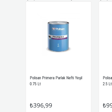
yel 0.75
Polisan Primera Parlak Nefti Yeşil
Polis
0.75 Lt
2.5 Lt
₺396,99
₺9