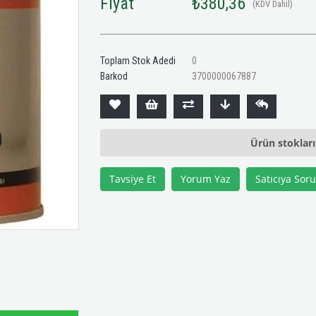
Fiyat
₺380,36
(KDV Dahil)
Toplam Stok Adedi
0
Barkod
3700000067887
Ürün stoklar
Tavsiye Et
Yorum Yaz
Satıcıya Soru