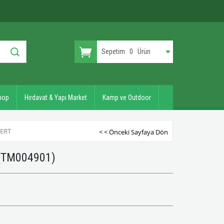
Sepetim
0
Ürün
hop
Hırdavat & Yapı Market
Kamp ve Outdoor
VERT
< < Önceki Sayfaya Dön
(TM004901)