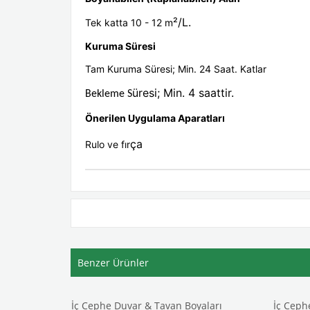
²/L.
Tek katta 10 - 12 m
Kuruma Süresi
Tam Kuruma Süresi; Min. 24 Saat. Katlar
üresi; Min. 4 saattir.
Bekleme S
Önerilen Uygulama Aparatlar
ı
ça
Rulo ve fır
Benzer Ürünler
ları
İç Cephe Duvar & Tavan Boyaları
İç Ceph