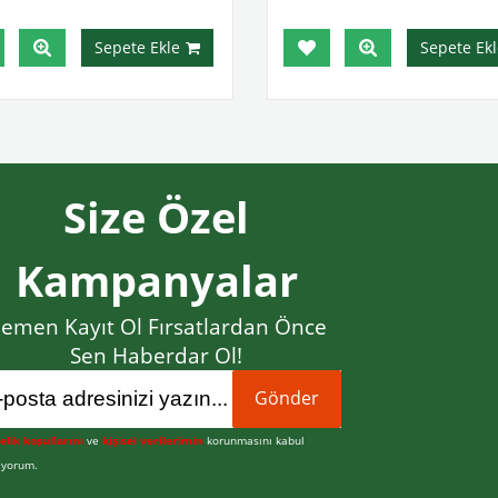
Sepete Ekle
Sepete Ekl
Size Özel
Kampanyalar
emen Kayıt Ol Fırsatlardan Önce
Sen Haberdar Ol!
Gönder
elik koşullarını
ve
kişisel verilerimin
korunmasını kabul
iyorum.