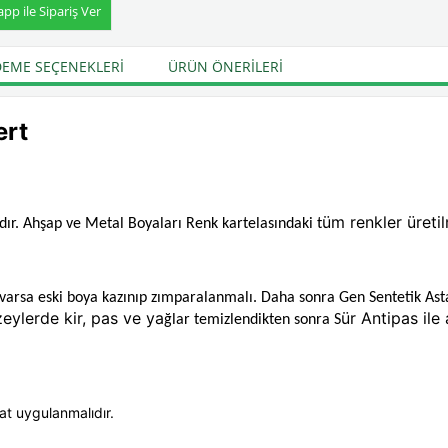
p ile Sipariş Ver
EME SEÇENEKLERI
ÜRÜN ÖNERILERI
ert
üm renkler üreti
adır. Ahşap ve Metal Boyaları Renk kartelasındaki t
p varsa eski boya kazınıp zımparalanmalı. Daha sonra Gen Sentetik Ast
eylerde kir, pas ve ya
ür Antipas ile 
ğlar temizlendikten sonra S
Kat uygulanmalıdır.