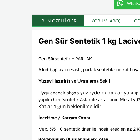
Whatsap
ÜRÜN ÖZELLIKLERI
YORUMLAR
(0)
ÖD
Gen Sür Sentetik 1 kg Laciv
Gen Sürsentetik - PARLAK
Alkid ba
ğlayıcı esaslı, parlak sentetik son kat boy
Yüzey Haz
ırlığı ve Uygulama Şekli
üzeyde budaklar yak
Uygulanacak ahşap y
ılı
üz
yapılıp Gen Sentetik Astar ile astarlanır. Metal y
Katlar
ün beklenilmelidir.
1 g
İnceltme / Karışım Oranı
Max. %5-10 sentetik tiner ile inceltilerek en az 2 
Boyanabilen (Kaplanabilen) Alan