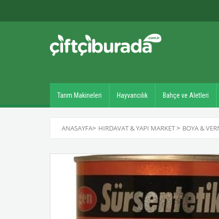
Tarım Makineleri
Hayvancılık
Bahçe ve Aletleri
ANASAYFA
>
HIRDAVAT & YAPI MARKET
>
BOYA & VER