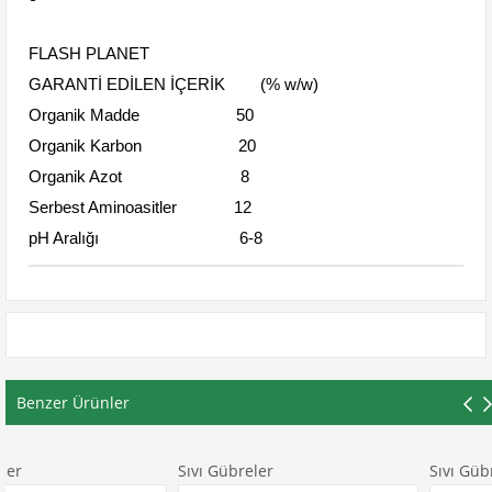
FLASH PLANET
GARANTİ EDİLEN İÇERİK (% w/w)
Organik Madde 50
Organik Karbon 20
Organik Azot 8
Serbest Aminoasitler 12
pH Aralığı 6-8
Benzer Ürünler
Sıvı Gübreler
Sıvı Gübreler