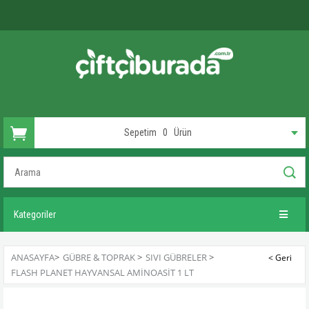
Sepetim
0
Ürün
Kategoriler
ANASAYFA
>
GÜBRE & TOPRAK
>
SIVI GÜBRELER
>
FLASH PLANET HAYVANSAL AMINOASIT 1 LT