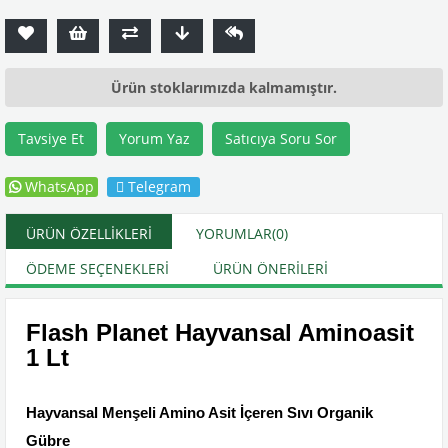
Ürün stoklarımızda kalmamıştır.
Tavsiye Et
Yorum Yaz
Satıcıya Soru Sor
WhatsApp
Telegram
ÜRÜN ÖZELLIKLERI
YORUMLAR
(0)
ÖDEME SEÇENEKLERI
ÜRÜN ÖNERILERI
Flash Planet Hayvansal Aminoasit
1 Lt
Hayvansal Menşeli Amino Asit İçeren Sıvı Organik
Gübre