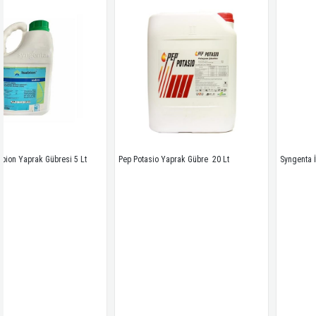
resi 5 Lt 
Pep Potasio Yaprak Gübre  20 Lt
Syngenta İsabion Yaprak G