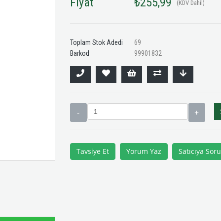
Fiyat
₺255,99
(KDV Dahil)
Toplam Stok Adedi
69
Barkod
99901832
Tavsiye Et
Yorum Yaz
Satıcıya Soru