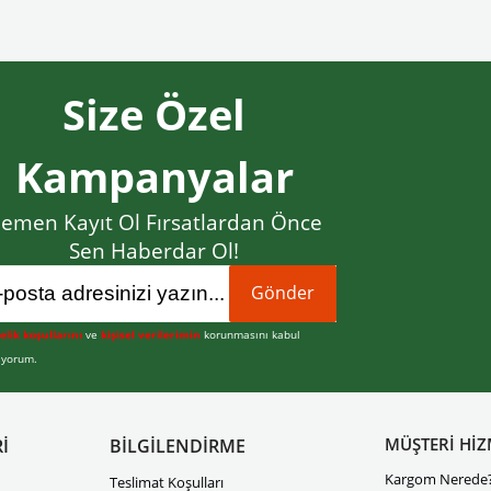
Size Özel
Kampanyalar
emen Kayıt Ol Fırsatlardan Önce
Sen Haberdar Ol!
Gönder
elik koşullarını
ve
kişisel verilerimin
korunmasını kabul
iyorum.
MÜŞTERİ HİZ
İ
BİLGİLENDİRME
Kargom Nerede
Teslimat Koşulları