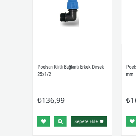
ek Adaptör
Poelsan Kilitli Bağlantı Erkek Dirsek
Poelsa
25x1/2
mm
₺136,99
₺1
Ekle
Sepete Ekle