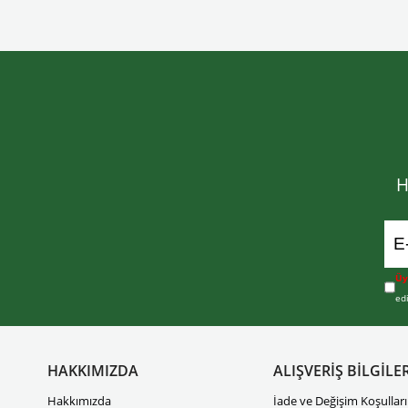
H
Üy
ed
HAKKIMIZDA
ALIŞVERİŞ BİLGİLER
Hakkımızda
İade ve Değişim Koşulları