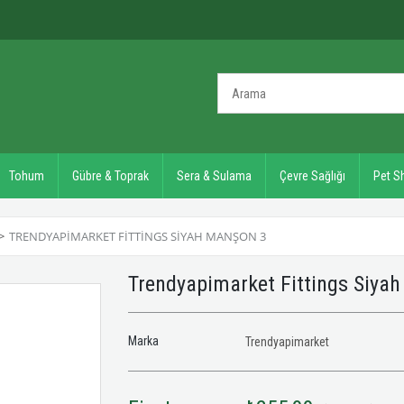
Tohum
Gübre & Toprak
Sera & Sulama
Çevre Sağlığı
Pet S
>
TRENDYAPIMARKET FITTINGS SIYAH MANŞON 3
Trendyapimarket Fittings Siya
Marka
Trendyapimarket