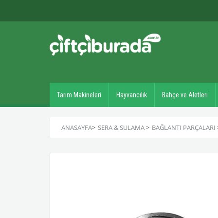
Tarım Makineleri
Hayvancılık
Bahçe ve Aletleri
ANASAYFA
>
SERA & SULAMA
>
BAĞLANTI PARÇALARI