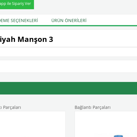
p ile Sipariş Ver
EME SEÇENEKLERI
ÜRÜN ÖNERILERI
Siyah Manşon 3
 Parçaları
Bağlantı Parçaları