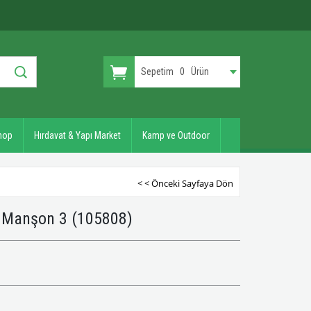
Sepetim
0
Ürün
hop
Hırdavat & Yapı Market
Kamp ve Outdoor
< < Önceki Sayfaya Dön
h Manşon 3
(105808)