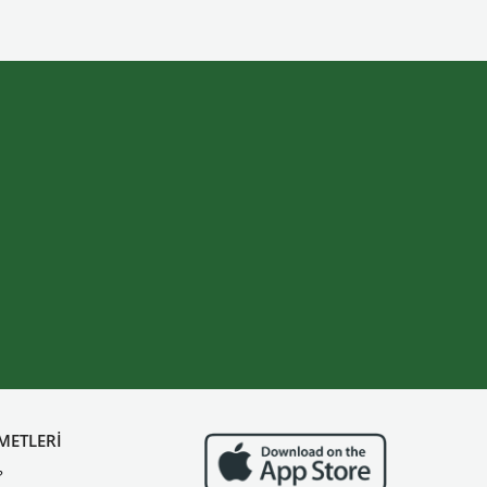
METLERİ
?