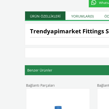
Whatsap
ÜRÜN ÖZELLIKLERI
YORUMLAR
(0)
ÖD
Trendyapimarket Fittings 
Benzer Ürünler
Bağlantı Parçaları
Bağlantı