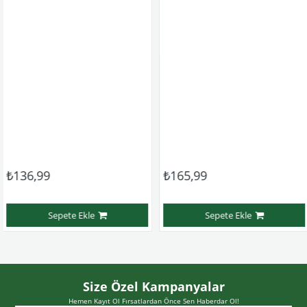
6,99
₺165,99
₺1
Sepete Ekle
Sepete Ekle
Size Özel Kampanyalar
Hemen Kayıt Ol Fırsatlardan Önce Sen Haberdar Ol!