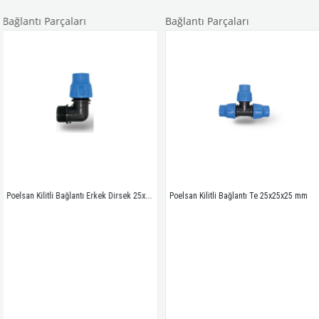
tı Parçaları
Bağlantı Parçaları
Bağl
Poelsan Kilitli Bağlantı Erkek Dirsek 25x1/2
Poelsan Kilitli Bağlantı Te 25x25x25 mm
Poels