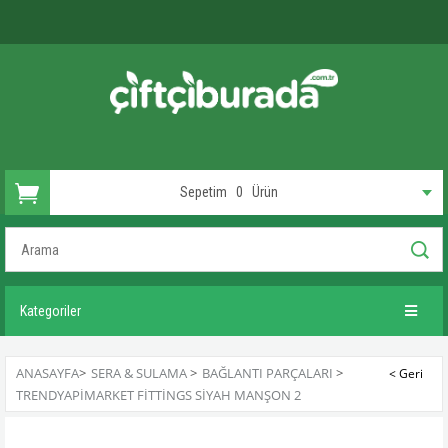
Sepetim
0
Ürün
Kategoriler
ANASAYFA
>
SERA & SULAMA
>
BAĞLANTI PARÇALARI
>
TRENDYAPIMARKET FITTINGS SIYAH MANŞON 2