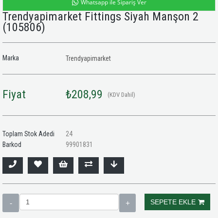
Whatsapp ile Sipariş Ver
Trendyapimarket Fittings Siyah Manşon 2
(105806)
Marka
Trendyapimarket
Fiyat
₺208,99
(KDV Dahil)
Toplam Stok Adedi
24
Barkod
99901831