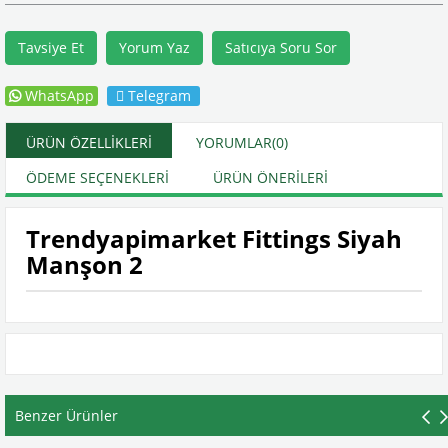
Tavsiye Et
Yorum Yaz
Satıcıya Soru Sor
WhatsApp
Telegram
ÜRÜN ÖZELLIKLERI
YORUMLAR
(0)
ÖDEME SEÇENEKLERI
ÜRÜN ÖNERILERI
Trendyapimarket Fittings Siyah
Manşon 2
Benzer Ürünler