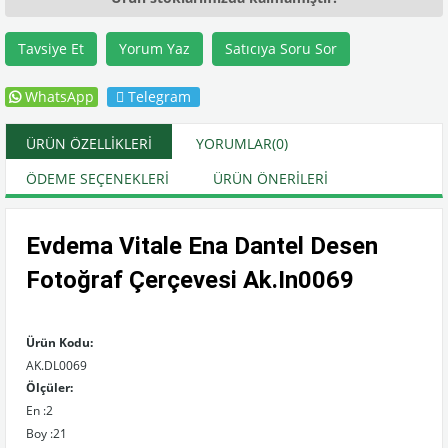
Tavsiye Et
Yorum Yaz
Satıcıya Soru Sor
WhatsApp
Telegram
ÜRÜN ÖZELLIKLERI
YORUMLAR
(0)
ÖDEME SEÇENEKLERI
ÜRÜN ÖNERILERI
Evdema Vitale Ena Dantel Desen
Fotoğraf Çerçevesi Ak.In0069
Ürün Kodu:
AK.DL0069
Ölçüler:
En :2
Boy :21