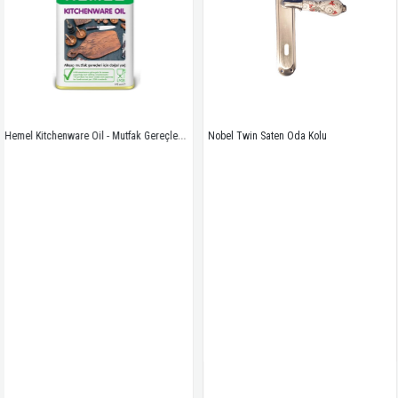
Hemel Kitchenware Oil - Mutfak Gereçleri Için Doğal Yağ - 0,175 ml
Nobel Twin Saten Oda Kolu 
Leydi