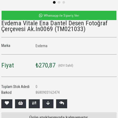
Whatsapp ile Sipariş Ver
Evdema Vitale Ena Dantel Desen Fotoğraf
Çerçevesi Ak.In0069
(TM021033)
Marka
Evdema
Fiyat
₺270,87
(KDV Dahil)
Toplam Stok Adedi
0
Barkod
8680903162474
Ürün stoklarımızda kalmamıştır.