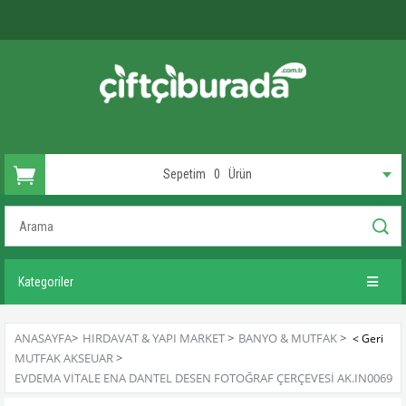
Sepetim
0
Ürün
Kategoriler
ANASAYFA
>
HIRDAVAT & YAPI MARKET
>
BANYO & MUTFAK
>
MUTFAK AKSEUAR
>
EVDEMA VITALE ENA DANTEL DESEN FOTOĞRAF ÇERÇEVESI AK.IN0069