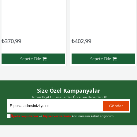
,99
₺402,99
₺54
Sepete Ekle
Sepete Ekle
Size Özel Kampanyalar
Hemen Kayıt Ol Fırsatlardan Önce Sen Haberdar Ol!
Gönder
Üyelik koşullarını
ve
kişisel verilerimin
korunmasını kabul ediyorum.