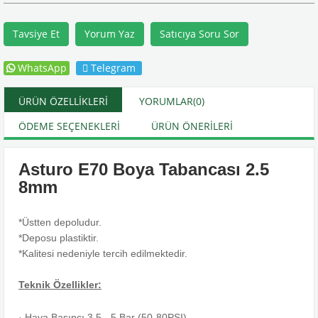
Tavsiye Et
Yorum Yaz
Satıcıya Soru Sor
WhatsApp
Telegram
ÜRÜN ÖZELLIKLERI
YORUMLAR
(0)
ÖDEME SEÇENEKLERI
ÜRÜN ÖNERILERI
Asturo E70 Boya Tabancası 2.5
8mm
*Üstten depoludur.
*Deposu plastiktir.
*Kalitesi nedeniyle tercih edilmektedir.
Teknik Özellikler:
· Hava Basıncı 3,5 - 5 Bar (50-80PSI)
