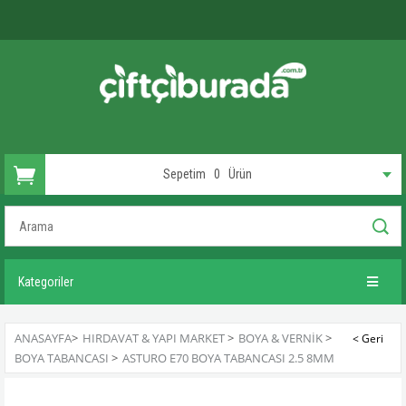
Sepetim
0
Ürün
Kategoriler
ANASAYFA
>
HIRDAVAT & YAPI MARKET
>
BOYA & VERNIK
>
BOYA TABANCASI
>
ASTURO E70 BOYA TABANCASI 2.5 8MM