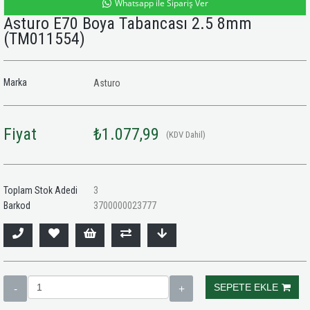
Whatsapp ile Sipariş Ver
Asturo E70 Boya Tabancası 2.5 8mm
(TM011554)
Marka
Asturo
Fiyat
₺1.077,99
(KDV Dahil)
Toplam Stok Adedi
3
Barkod
3700000023777