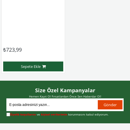
₺723,99
Sepete Ekle
Size Özel Kampanyalar
Hemen Kayıt Ol Fırsatlardan Önce Sen Haberdar Ol!
Gönder
Üyelik koşullarını
ve
kişisel verilerimin
korunmasını kabul ediyorum.