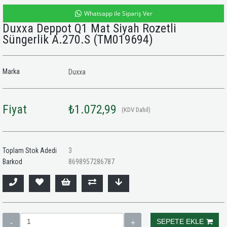
Whatsapp ile Sipariş Ver
Duxxa Deppot Q1 Mat Siyah Rozetli
Süngerlik A.270.S
(TM019694)
Marka
Duxxa
Fiyat
₺1.072,99
(KDV Dahil)
Toplam Stok Adedi
3
Barkod
8698957286787