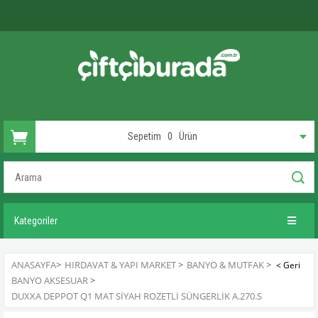
Sepetim
0
Ürün
Kategoriler
ANASAYFA
>
HIRDAVAT & YAPI MARKET
>
BANYO & MUTFAK
>
BANYO AKSESUAR
>
DUXXA DEPPOT Q1 MAT SIYAH ROZETLI SÜNGERLIK A.270.S