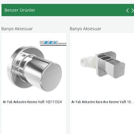
Benzer Ürünler
o Aksesuar
Banyo Aksesuar
Ban
Ar-Yak Ankastre Kare Ara Kesme Valfi 102111531
k Ankastre Kesme Valfi 102111524
Klep