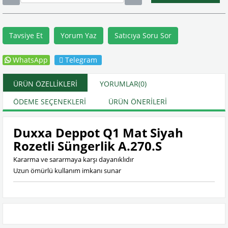
Tavsiye Et
Yorum Yaz
Satıcıya Soru Sor
WhatsApp
Telegram
ÜRÜN ÖZELLIKLERI
YORUMLAR
(0)
ÖDEME SEÇENEKLERI
ÜRÜN ÖNERILERI
Duxxa Deppot Q1 Mat Siyah
Rozetli Süngerlik A.270.S
Kararma ve sararmaya karşı dayanıklıdır
Uzun ömürlü kullanım imkanı sunar