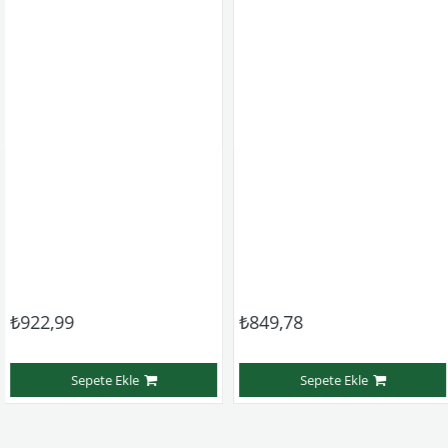
2,99
₺849,78
₺3
Sepete Ekle
Sepete Ekle