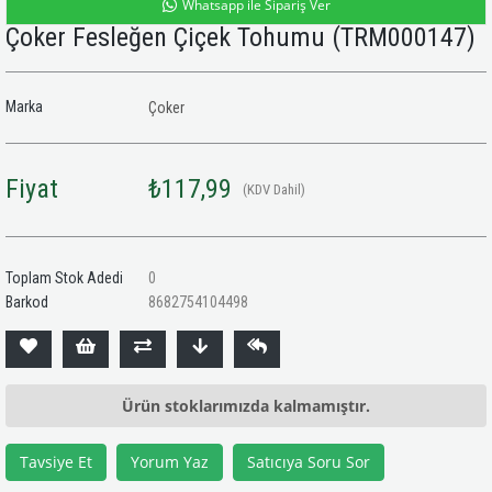
Whatsapp ile Sipariş Ver
Çoker Fesleğen Çiçek Tohumu
(TRM000147)
Marka
Çoker
Fiyat
₺117,99
(KDV Dahil)
Toplam Stok Adedi
0
Barkod
8682754104498
Ürün stoklarımızda kalmamıştır.
Tavsiye Et
Yorum Yaz
Satıcıya Soru Sor