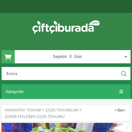
Sepetim
0
Ürün
Kategoriler
ANASAYFA
>
TOHUM
>
ÇIÇEK TOHUMLARI
>
ÇOKER FESLEĞEN ÇIÇEK TOHUMU