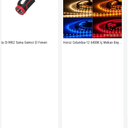
Horoz Columbıa-12 6400K İç Mekan Beyaz Şerit Led
Gemici El Feneri 
Horoz Carla-18 