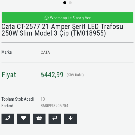
Whatsapp ile Sipariş Ver
Cata CT-2577 21 Amper Şerit LED Trafosu
250W Slim Model 3 Çip
(TM018955)
Marka
CATA
Fiyat
₺442,99
(KDV Dahil)
Toplam Stok Adedi
13
Barkod
8680998205704