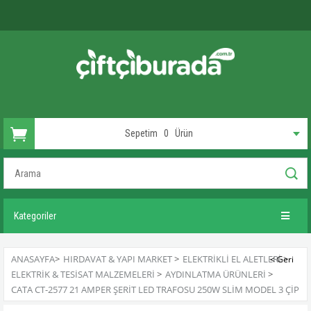
Sepetim
0
Ürün
Kategoriler
ANASAYFA
>
HIRDAVAT & YAPI MARKET
>
ELEKTRIKLI EL ALETLERI
>
ELEKTRIK & TESISAT MALZEMELERI
>
AYDINLATMA ÜRÜNLERI
>
CATA CT-2577 21 AMPER ŞERIT LED TRAFOSU 250W SLIM MODEL 3 ÇIP