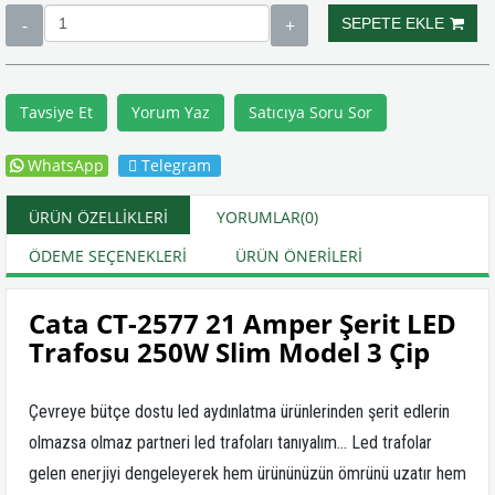
Tavsiye Et
Yorum Yaz
Satıcıya Soru Sor
WhatsApp
Telegram
ÜRÜN ÖZELLIKLERI
YORUMLAR
(0)
ÖDEME SEÇENEKLERI
ÜRÜN ÖNERILERI
Cata CT-2577 21 Amper Şerit LED
Trafosu 250W Slim Model 3 Çip
Çevreye bütçe dostu led aydınlatma ürünlerinden şerit edlerin
olmazsa olmaz partneri led trafoları tanıyalım… Led trafolar
gelen enerjiyi dengeleyerek hem ürününüzün ömrünü uzatır hem