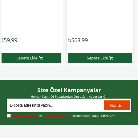
₺563,99
₺411,99
e Ekle
Sepete Ekle
Sep
Size Özel Kampanyalar
Hemen Kayıt Ol Fırsatlardan Önce Sen Haberdar Ol!
Gönder
Üyelik koşullarını
ve
kişisel verilerimin
korunmasını kabul ediyorum.