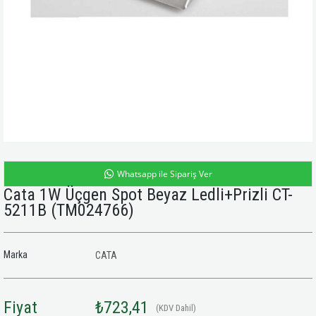
Whatsapp ile Sipariş Ver
Cata 1W Üçgen Spot Beyaz Ledli+Prizli CT-
5211B
(TM024766)
Marka
CATA
Fiyat
₺723,41
(KDV Dahil)