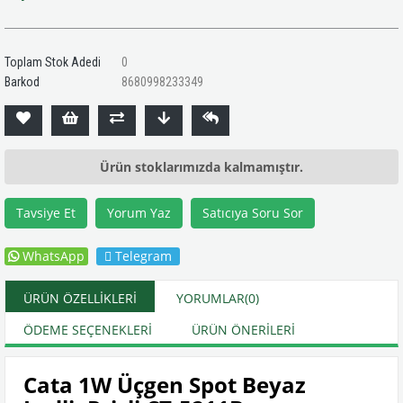
Toplam Stok Adedi
0
Barkod
8680998233349
Ürün stoklarımızda kalmamıştır.
Tavsiye Et
Yorum Yaz
Satıcıya Soru Sor
WhatsApp
Telegram
ÜRÜN ÖZELLIKLERI
YORUMLAR
(0)
ÖDEME SEÇENEKLERI
ÜRÜN ÖNERILERI
Cata 1W Üçgen Spot Beyaz