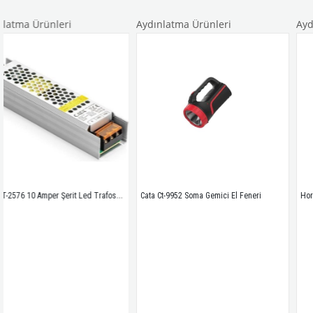
eri
Aydınlatma Ürünleri
Aydınlatma Ürün
Cata CT-2576 10 Amper Şerit Led Trafosu 120W Slim Model 3 Çip
Cata Ct-9952 Soma Gemici El Feneri 