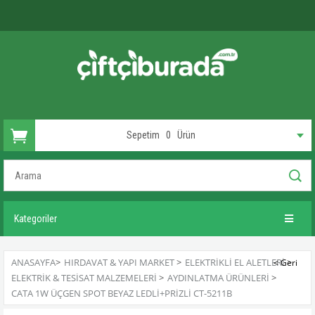
Sepetim
0
Ürün
Kategoriler
ANASAYFA
>
HIRDAVAT & YAPI MARKET
>
ELEKTRIKLI EL ALETLERI
>
ELEKTRIK & TESISAT MALZEMELERI
>
AYDINLATMA ÜRÜNLERI
>
CATA 1W ÜÇGEN SPOT BEYAZ LEDLI+PRIZLI CT-5211B