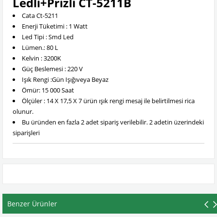
Ledli+Prizli CT-5211B
Cata Ct-5211
Enerji Tüketimi : 1 Watt
Led Tipi : Smd Led
Lümen.: 80 L
Kelvin : 3200K
Güç Beslemesi : 220 V
Işık Rengi :Gün Işığıveya Beyaz
Ömür: 15 000 Saat
Ölçüler : 14 X 17,5 X 7 ürün ışık rengi mesaj ile belirtilmesi rica
olunur.
Bu üründen en fazla 2 adet sipariş verilebilir. 2 adetin üzerindeki
siparişleri
Benzer Ürünler