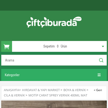
Sepetim
0
Ürün
Kategoriler
ANASAYFA
>
HIRDAVAT & YAPI MARKET
>
BOYA & VERNIK
>
CILA & VERNIK
>
MOTIP CARAT SPREY VERNIK 400ML MAT