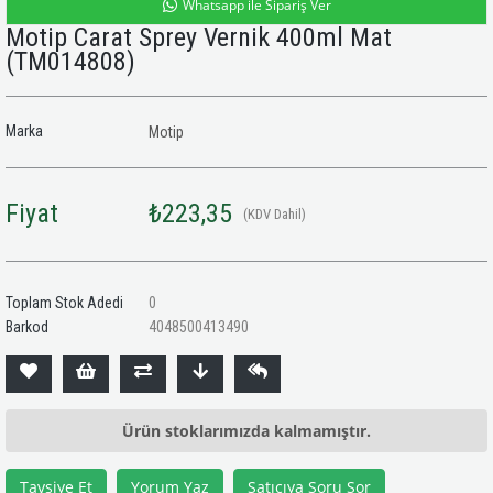
Whatsapp ile Sipariş Ver
Motip Carat Sprey Vernik 400ml Mat
(TM014808)
Marka
Motip
Fiyat
₺223,35
(KDV Dahil)
Toplam Stok Adedi
0
Barkod
4048500413490
Ürün stoklarımızda kalmamıştır.
Tavsiye Et
Yorum Yaz
Satıcıya Soru Sor