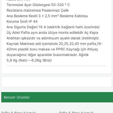
Termostat Ayar Göstergesi 50-320 ° C
Rezistans malzemesi Paslanmaz Çelik
Ana Besleme Kesiti 3 x 2,5 mm² Besleme Kablosu
Koruma Sınıfı IP 44
Ana Sigorta Değeri 16 A (elektrik bağlantı hattı üzerinde)
Üç Adet Pafta aynı anda ütüye monte edilebilir Aç Kapa
Anahtarı ışıksızdır ve alüminyum ayaklı olarak üretilmiştir.
Kaynak Makinası seti içerisinde 20,25,32,40 mm pafta,16-
42mm plastik boru makası ve PPRC Kaynağı için ihtiyaç
duyacağınız diğer aparatlar bulunmaktadır. Ağırlık
5,8 Kg (Net)---6,0Kg (Brüt)
Benzer Ürünler
Pafta & Boru Kaynak
Pafta & Boru Kaynak