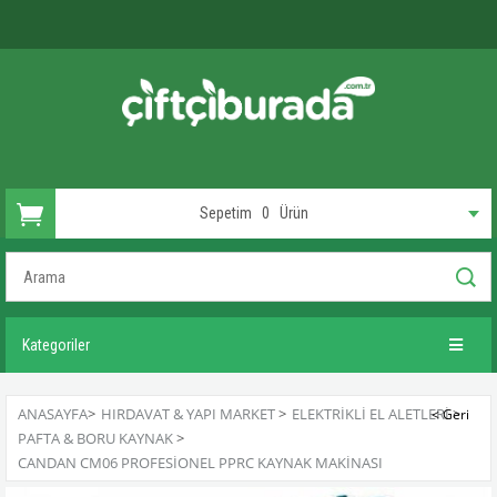
Sepetim
0
Ürün
Kategoriler
ANASAYFA
>
HIRDAVAT & YAPI MARKET
>
ELEKTRIKLI EL ALETLERI
>
PAFTA & BORU KAYNAK
>
CANDAN CM06 PROFESIONEL PPRC KAYNAK MAKINASI