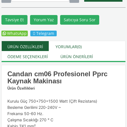
Tavsiye Et
Yorum Yaz
Satıcıya Soru Sor
WhatsApp
Telegram
ÜRÜN ÖZELLIKLERI
YORUMLAR
(0)
ÖDEME SEÇENEKLERI
ÜRÜN ÖNERILERI
Candan cm06 Profesionel Pprc
Kaynak Makinası
Ürün Özellikleri
Kurulu Güç 750+750=1500 Watt (Çift Rezistans)
Besleme Gerilimi 220-240V ~
Frekansı 50-60 Hz.
Çalışma Sıcaklığı 270 ° C
Kablo 3X1 mm²