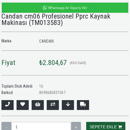
Whatsapp ile Sipariş Ver
Candan cm06 Profesionel Pprc Kaynak
Makinası
(TM013583)
Marka
CANDAN
Fiyat
₺2.804,67
(KDV Dahil)
Toplam Stok Adedi
16
Barkod
8698686831067