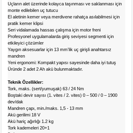
Uçların alet üzerinde kolayca taşınması ve saklanması için
monte edilebilen uç tutucu
El aletinin kemer veya merdivene rahatça asılabilmesi için
pratik kemer klipsi
Seri vidalamada hassas çalışma için motor freni
Profesyonel uygulamalarda giriş seviyesi segmenti için
etkileyici çözümler
Yaygın aksesuarlar için 13 mm'lik uç girişli anahtarsız
mandren
Yeni ergonomi: Kompakt yapısı sayesinde daha iyi tutuş
Üründe 2 adet 2 Ah akü bulunmaktadır.
Teknik Özellikler:
Tork, maks. (sert/yumuşak) 63 / 24 Nm
Boştaki devir sayısı (1. vites / 2. vites) 0 – 500 / 0 – 1900
dev/dak
Mandren çapı, min./maks. 1,5 - 13 mm
Akü gerilimi 18 V
Akü hariç ağırlığı 1.2 kg
Tork kademeleri 20+1