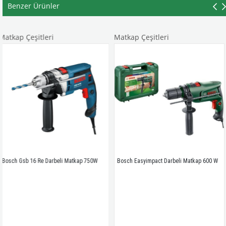
Benzer Ürünler
tleri
Matkap Çeşitleri
Matkap Çeş
Re Darbeli Matkap 750W
Bosch Easyimpact Darbeli Matkap 600 W
Rtrmax x-Lıo