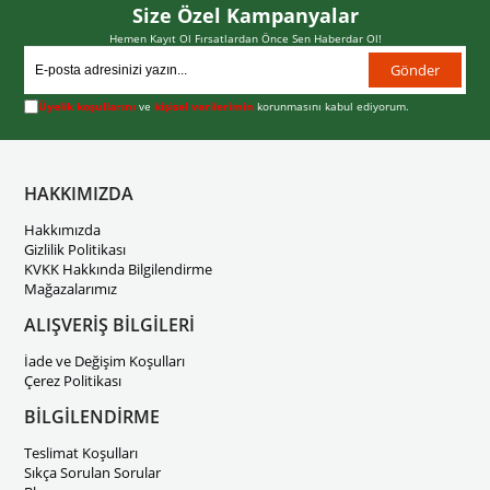
Size Özel Kampanyalar
Hemen Kayıt Ol Fırsatlardan Önce Sen Haberdar Ol!
Gönder
Üyelik koşullarını
ve
kişisel verilerimin
korunmasını kabul ediyorum.
HAKKIMIZDA
Hakkımızda
Gizlilik Politikası
KVKK Hakkında Bilgilendirme
Mağazalarımız
ALIŞVERİŞ BİLGİLERİ
İade ve Değişim Koşulları
Çerez Politikası
BİLGİLENDİRME
Teslimat Koşulları
Sıkça Sorulan Sorular