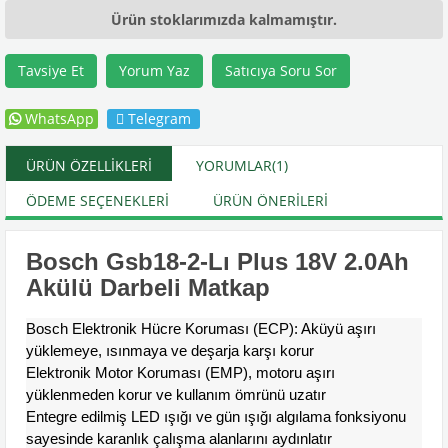
Ürün stoklarımızda kalmamıştır.
Tavsiye Et
Yorum Yaz
Satıcıya Soru Sor
WhatsApp
Telegram
ÜRÜN ÖZELLIKLERI
YORUMLAR
(1)
ÖDEME SEÇENEKLERI
ÜRÜN ÖNERILERI
Bosch Gsb18-2-Lı Plus 18V 2.0Ah
Akülü Darbeli Matkap
Bosch Elektronik Hücre Koruması (ECP): Aküyü aşırı
yüklemeye, ısınmaya ve deşarja karşı korur
Elektronik Motor Koruması (EMP), motoru aşırı
yüklenmeden korur ve kullanım ömrünü uzatır
Entegre edilmiş LED ışığı ve gün ışığı algılama fonksiyonu
sayesinde karanlık çalışma alanlarını aydınlatır