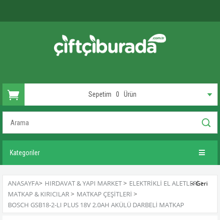
Sepetim
0
Ürün
Kategoriler
ANASAYFA
>
HIRDAVAT & YAPI MARKET
>
ELEKTRIKLI EL ALETLERI
>
MATKAP & KIRICILAR
>
MATKAP ÇEŞITLERI
>
BOSCH GSB18-2-LI PLUS 18V 2.0AH AKÜLÜ DARBELI MATKAP