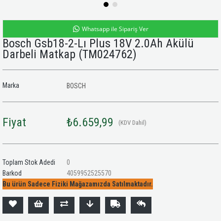
Whatsapp ile Sipariş Ver
Bosch Gsb18-2-Lı Plus 18V 2.0Ah Akülü
Darbeli Matkap
(TM024762)
Marka
BOSCH
Fiyat
₺6.659,99
(KDV Dahil)
Toplam Stok Adedi
0
Barkod
4059952525570
Bu ürün Sadece Fiziki Mağazamızda Satılmaktadır.