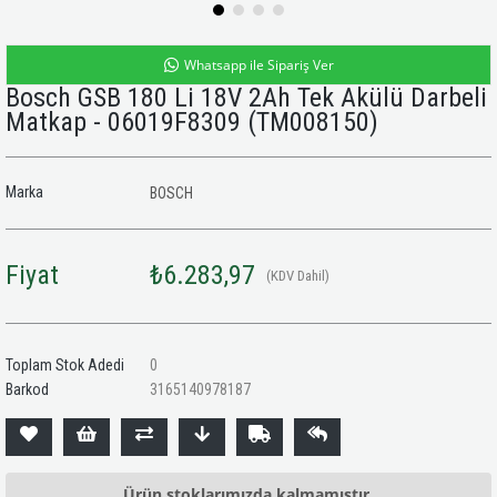
Whatsapp ile Sipariş Ver
Bosch GSB 180 Li 18V 2Ah Tek Akülü Darbeli
Matkap - 06019F8309
(TM008150)
Marka
BOSCH
Fiyat
₺6.283,97
(KDV Dahil)
Toplam Stok Adedi
0
Barkod
3165140978187
Ürün stoklarımızda kalmamıştır.