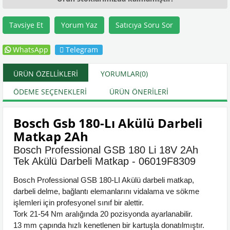
Tavsiye Et
Yorum Yaz
Satıcıya Soru Sor
WhatsApp
Telegram
ÜRÜN ÖZELLIKLERI
YORUMLAR
(0)
ÖDEME SEÇENEKLERI
ÜRÜN ÖNERILERI
Bosch Gsb 180-Lı Akülü Darbeli
Matkap 2Ah
Bosch Professional GSB 180 Li 18V 2Ah
Tek Akülü Darbeli Matkap - 06019F8309
Bosch Professional GSB 180-LI Akülü darbeli matkap,
darbeli delme, bağlantı elemanlarını vidalama ve sökme
işlemleri için profesyonel sınıf bir alettir.
Tork 21-54 Nm aralığında 20 pozisyonda ayarlanabilir.
13 mm çapında hızlı kenetlenen bir kartuşla donatılmıştır.