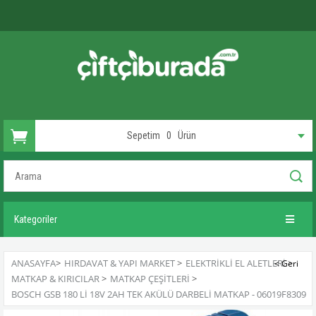
Sepetim
0
Ürün
Kategoriler
ANASAYFA
>
HIRDAVAT & YAPI MARKET
>
ELEKTRIKLI EL ALETLERI
>
MATKAP & KIRICILAR
>
MATKAP ÇEŞITLERI
>
BOSCH GSB 180 LI 18V 2AH TEK AKÜLÜ DARBELI MATKAP - 06019F8309