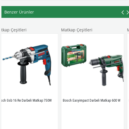
Benzer Ürünler
ri
Matkap Çeşitleri
Matkap Çeşitl
arbeli Matkap 750W
Bosch Easyimpact Darbeli Matkap 600 W
Rtrmax x-Lıon Rt