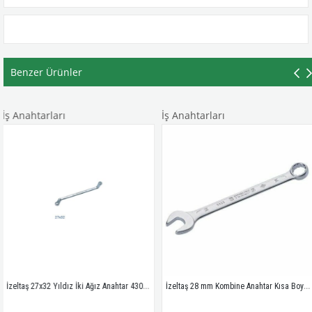
Benzer Ürünler
tarları
İş Anahtarları
İş An
İzeltaş 27x32 Yıldız İki Ağız Anahtar 430032732
İzeltaş 28 mm Kombine Anahtar Kısa Boy 320020028