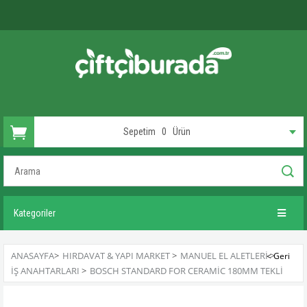
Sepetim
0
Ürün
Kategoriler
ANASAYFA
>
HIRDAVAT & YAPI MARKET
>
MANUEL EL ALETLERI
>
İŞ ANAHTARLARI
>
BOSCH STANDARD FOR CERAMIC 180MM TEKLI