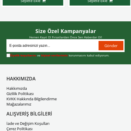
Sepete Ekle
Sepete Ekle
Size Özel Kampanyalar
Hemen Kayıt Ol Fırsatlardan Önce Sen Haberdar Ol!
Gönder
Üyelik koşullarını
ve
kişisel verilerimin
korunmasını kabul ediyorum.
HAKKIMIZDA
Hakkımızda
Gizlilik Politikası
KVKK Hakkında Bilgilendirme
Mağazalarımız
ALIŞVERİŞ BİLGİLERİ
İade ve Değişim Koşulları
Çerez Politikası