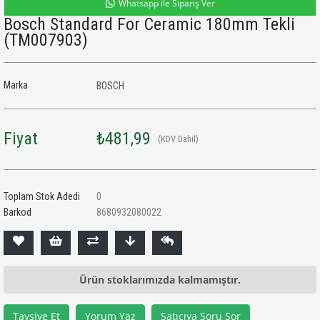
Whatsapp ile Sipariş Ver
Bosch Standard For Ceramic 180mm Tekli
(TM007903)
Marka
BOSCH
Fiyat
₺481,99
(KDV Dahil)
Toplam Stok Adedi
0
Barkod
8680932080022
Ürün stoklarımızda kalmamıştır.
Tavsiye Et
Yorum Yaz
Satıcıya Soru Sor