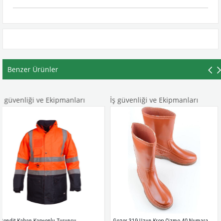
Benzer Ürünler
 ve Ekipmanları
İş güvenliği ve Ekipmanları
İş güvenli