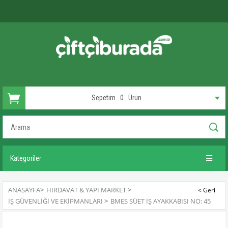
Sepetim
0
Ürün
Kategoriler
ANASAYFA
>
HIRDAVAT & YAPI MARKET
>
İŞ GÜVENLIĞI VE EKIPMANLARI
>
BMES SÜET İŞ AYAKKABISI NO: 45