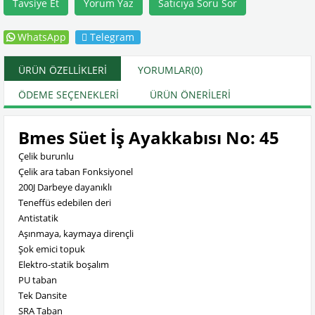
Tavsiye Et
Yorum Yaz
Satıcıya Soru Sor
WhatsApp
Telegram
ÜRÜN ÖZELLIKLERI
YORUMLAR
(0)
ÖDEME SEÇENEKLERI
ÜRÜN ÖNERILERI
Bmes Süet İş Ayakkabısı No: 45
Çelik burunlu
Çelik ara taban Fonksiyonel
200J Darbeye dayanıklı
Teneffüs edebilen deri
Antistatik
Aşınmaya, kaymaya dirençli
Şok emici topuk
Elektro-statik boşalım
PU taban
Tek Dansite
SRA Taban