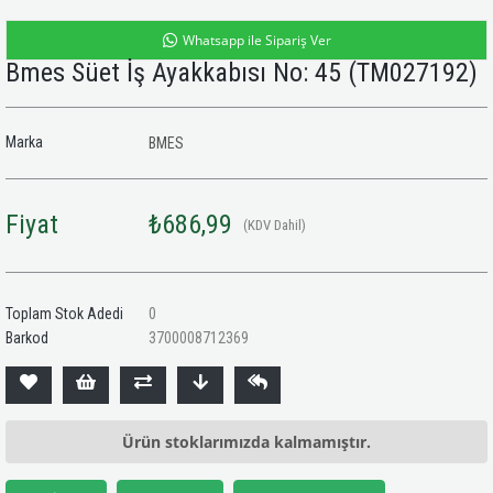
Whatsapp ile Sipariş Ver
Bmes Süet İş Ayakkabısı No: 45
(TM027192)
Marka
BMES
Fiyat
₺686,99
(KDV Dahil)
Toplam Stok Adedi
0
Barkod
3700008712369
Ürün stoklarımızda kalmamıştır.