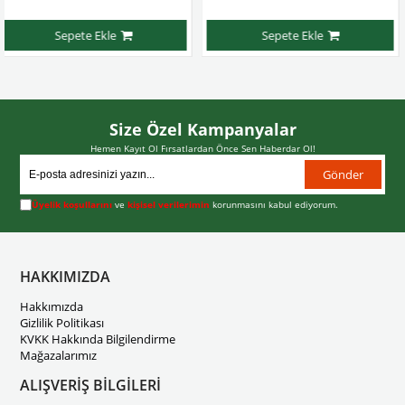
pete Ekle
Sepete Ekle
Size Özel Kampanyalar
Hemen Kayıt Ol Fırsatlardan Önce Sen Haberdar Ol!
Gönder
Üyelik koşullarını
ve
kişisel verilerimin
korunmasını kabul ediyorum.
HAKKIMIZDA
Hakkımızda
Gizlilik Politikası
KVKK Hakkında Bilgilendirme
Mağazalarımız
ALIŞVERİŞ BİLGİLERİ