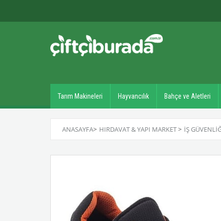
Tarım Makineleri
Hayvancılık
Bahçe ve Aletleri
ANASAYFA
>
HIRDAVAT & YAPI MARKET
>
İŞ GÜVENLI