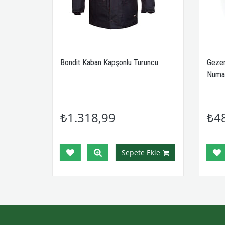
Bondit Kaban Kapşonlu Turuncu
Gezer
Numa
₺1.318,99
₺4
Ekle
Sepete Ekle