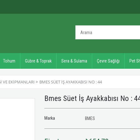
Tohum
Gübre & Toprak
Sera & Sulama
Çevre Sağlığı
Pet S
ĞI VE EKIPMANLARI
>
BMES SÜET İŞ AYAKKABISI NO : 44
Bmes Süet İş Ayakkabısı No : 
Marka
BMES