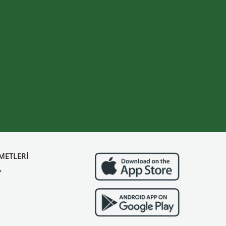
METLERİ
?