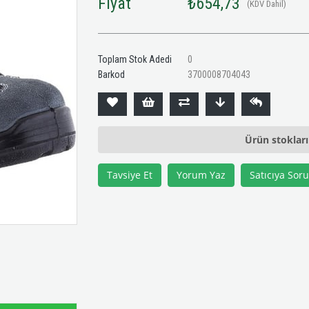
Fiyat
₺654,73
(KDV Dahil)
Toplam Stok Adedi
0
Barkod
3700008704043
Ürün stoklar
Tavsiye Et
Yorum Yaz
Satıcıya Soru