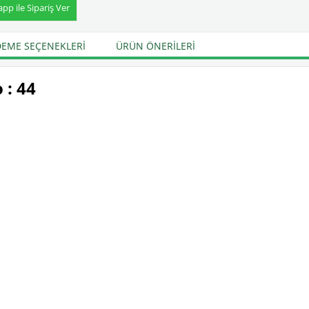
p ile Sipariş Ver
EME SEÇENEKLERI
ÜRÜN ÖNERILERI
 : 44