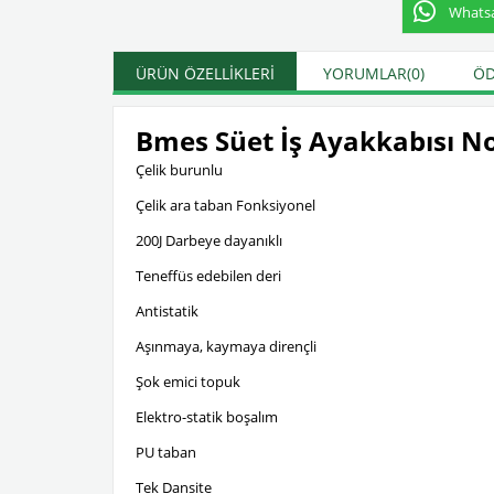
Whatsap
ÜRÜN ÖZELLIKLERI
YORUMLAR
(0)
ÖD
Bmes Süet İş Ayakkabısı No
Çelik burunlu
Çelik ara taban Fonksiyonel
200J Darbeye dayanıklı
Teneffüs edebilen deri
Antistatik
Aşınmaya, kaymaya dirençli
Şok emici topuk
Elektro-statik boşalım
PU taban
Tek Dansite