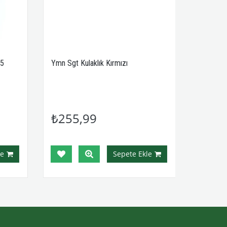
5
Ymn Sgt Kulaklık Kırmızı
₺255,99
e
Sepete Ekle