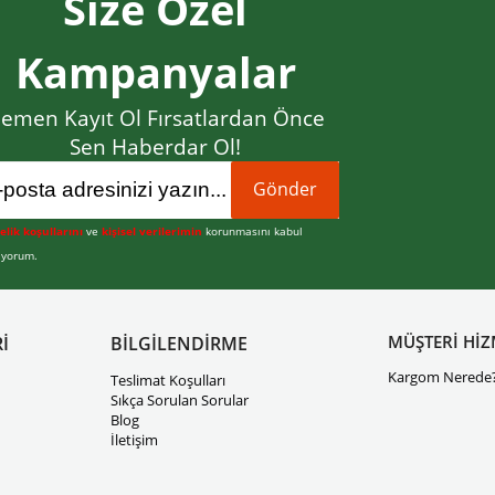
Size Özel
Kampanyalar
emen Kayıt Ol Fırsatlardan Önce
Sen Haberdar Ol!
Gönder
elik koşullarını
ve
kişisel verilerimin
korunmasını kabul
iyorum.
MÜŞTERİ HİZ
İ
BİLGİLENDİRME
Kargom Nerede
Teslimat Koşulları
Sıkça Sorulan Sorular
Blog
İletişim