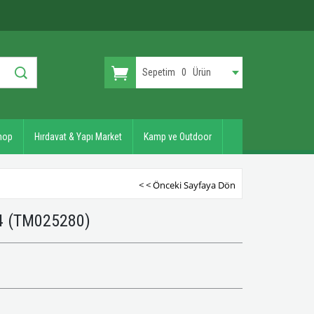
Sepetim
0
Ürün
hop
Hırdavat & Yapı Market
Kamp ve Outdoor
< < Önceki Sayfaya Dön
44
(TM025280)