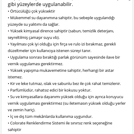
gibi yüzeylerde uygulanabilir.
• Örtücülüğü çok yüksektir
• Mükemmel su dayanımına sahiptir, bu sebeple uygulandığı
yüzeyde su yalıtımı da sağlar.
• Yüksek kimyasal dirence sahiptir (sabun, temizlik deterjanı,
seyreltilmiş çamaşır suyu vb).
• Yayılması çok iyi olduğu için fırça ve rulo izi bırakmaz, gerekli
düzeltmeler için kullanıcıya istenen süreyi tanır.
• Uygulama sonrası bıraktığı parlak görünüm sayesinde ilave bir
vernik uygulaması gerektirmez.
• Yüksek yapışma mukavemetine sahiptir, herhangi bir astar
istemez.
• Kir ve leke tutmaz, ıslak ve sabunlu bez ile çok rahat temizlenir.
• Parfümlüdür, rahatsız edici bir kokusu yoktur.
• Su ve kimyasallara dayanımı yüksek olduğu için ayrıca koruyucu
vernik uygulaması gerektirmez (su iletemasın yüksek olduğu yerler
ve zemin hariç).
• İç ve dış tüm mekânlarda kullanıma uygundur.
• Colorate Renklendirme Sistemi ile sınırsız renk seçeneğine
sahiptir