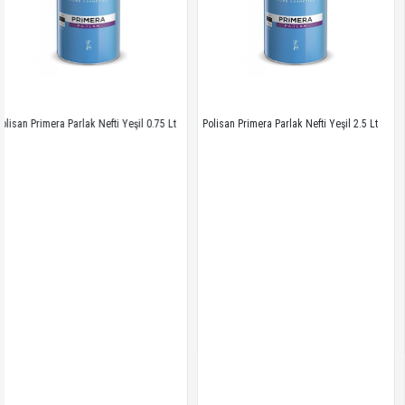
lak Nefti Yeşil 0.75 Lt
Polisan Primera Parlak Nefti Yeşil 2.5 Lt
Polisan Primera P