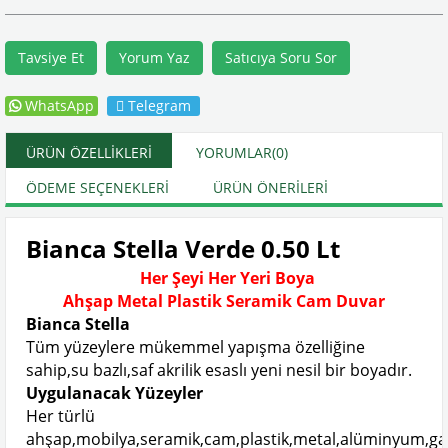
Tavsiye Et
Yorum Yaz
Satıcıya Soru Sor
WhatsApp
Telegram
ÜRÜN ÖZELLIKLERI
YORUMLAR
(0)
ÖDEME SEÇENEKLERI
ÜRÜN ÖNERILERI
Bianca Stella Verde 0.50 Lt
Her Şeyi Her Yeri Boya
Ahşap Metal Plastik Seramik Cam Duvar
Bianca Stella
Tüm yüzeylere mükemmel yapışma özelliğine
sahip,su bazlı,saf akrilik esaslı yeni nesil bir boyadır.
Uygulanacak Yüzeyler
Her türlü
ahşap,mobilya,seramik,cam,plastik,metal,alüminyum,gal