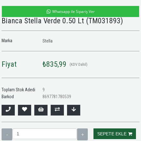
Whatsapp ile Sipariş Ver
Bianca Stella Verde 0.50 Lt
(TM031893)
Marka
Stella
Fiyat
₺835,99
(KDV Dahil)
Toplam Stok Adedi
9
Barkod
8697781780539