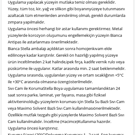
Uygulama yapılacak yüzeyin mutlaka temiz olması gereklidir.
Yüzey, tüm toz, kir, yağ ve silikon gibi boyanınyüzeye tutunmasını
azaltacak tüm etmenlerden arındırılmış olmalı, gerekli durumlarda
zımpara yapılmalıdır.
Uygulama öncesi herhangi bir astar kullanımı gerektirmez. Metal
yüzeylerde korozyon oluşumunu engellemekiçin yüzeyin Bianca
Antipas ile astarlanması önerilmektedir.
Bianca Stella ambalajı açıldıktan sonra homojenkıvam elde
edilinceye kadar karıştırılır. Gerekli ön hazırlığı yapılmış yüzeye
ürün inceltilmeden 2 kat halinde,ipek fırça, kadife vernik rulo veya
püskürtme ile uygulanır. Katlar arasında min. 2 saat beklenmelidir.
Uygulama sırasında, uygulanılan yüzey ve ortam sıcaklığının +5°C
ile +30°C arasında olmasına özengösterilmelidir.
Sıvı Cam ile KorumaStella Boya uygulaması tamamlandıktan 24
saat sonra parke, laminat, yer fayansı, masa gibi fiziksel
aktiviteninolduğu yüzeylerin koruması için Stella Su Bazlı Sıvı Cam
veya Maximo Solvent Bazlı Sıvı Cam kullanılmasıönerilmektedir.
Özellikle mutfak tezgahı gibi yüzeylerde Maximo Solvent Bazlı Sıvı
Cam kullanılmalıdır. İnceltme (Hacimce)Kullanıma hazırdır.
Uygulama öncesi karıştırınız.
Kuruma Süresi (20°C)Dokunma Kuruması: 1 - 2 saat. Son kuruma: