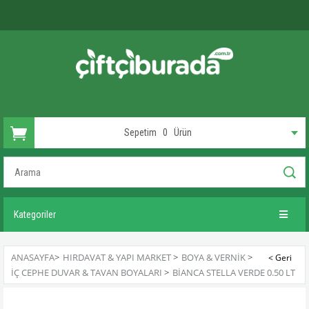
Sepetim
0
Ürün
Kategoriler
ANASAYFA
>
HIRDAVAT & YAPI MARKET
>
BOYA & VERNIK
>
İÇ CEPHE DUVAR & TAVAN BOYALARI
>
BIANCA STELLA VERDE 0.50 LT