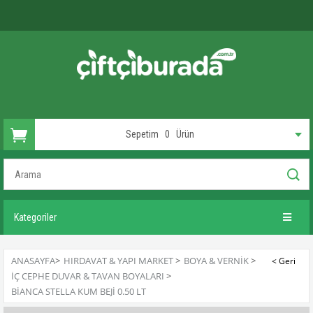
Sepetim
0
Ürün
Kategoriler
ANASAYFA
>
HIRDAVAT & YAPI MARKET
>
BOYA & VERNIK
>
İÇ CEPHE DUVAR & TAVAN BOYALARI
>
BIANCA STELLA KUM BEJI 0.50 LT