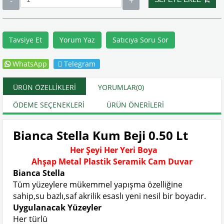
Tavsiye Et
Yorum Yaz
Satıcıya Soru Sor
WhatsApp
Telegram
ÜRÜN ÖZELLIKLERI
YORUMLAR
(0)
ÖDEME SEÇENEKLERI
ÜRÜN ÖNERILERI
Bianca Stella Kum Beji 0.50 Lt
Her Şeyi Her Yeri Boya
Ahşap Metal Plastik Seramik Cam Duvar
Bianca Stella
Tüm yüzeylere mükemmel yapışma özelliğine
sahip,su bazlı,saf akrilik esaslı yeni nesil bir boyadır.
Uygulanacak Yüzeyler
Her türlü