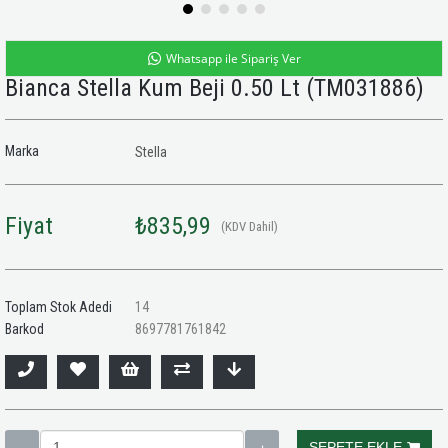
Whatsapp ile Sipariş Ver
Bianca Stella Kum Beji 0.50 Lt
(TM031886)
Marka
Stella
Fiyat
₺835,99
(KDV Dahil)
Toplam Stok Adedi
14
Barkod
8697781761842