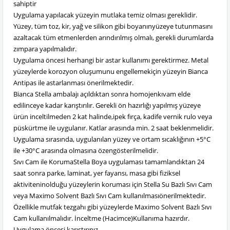
sahiptir
Uygulama yapılacak yüzeyin mutlaka temiz olması gereklidir.
Yüzey, tüm toz, kir, yağ ve silikon gibi boyanınyüzeye tutunmasını
azaltacak tüm etmenlerden arındırılmış olmalı, gerekli durumlarda
zımpara yapılmalıdır.
Uygulama öncesi herhangi bir astar kullanımı gerektirmez. Metal
yüzeylerde korozyon oluşumunu engellemekiçin yüzeyin Bianca
Antipas ile astarlanması önerilmektedir.
Bianca Stella ambalajı açıldıktan sonra homojenkıvam elde
edilinceye kadar karıştırılır. Gerekli ön hazırlığı yapılmış yüzeye
ürün inceltilmeden 2 kat halinde,ipek fırça, kadife vernik rulo veya
püskürtme ile uygulanır. Katlar arasında min. 2 saat beklenmelidir.
Uygulama sırasında, uygulanılan yüzey ve ortam sıcaklığının +5°C
ile +30°C arasında olmasına özengösterilmelidir.
Sıvı Cam ile KorumaStella Boya uygulaması tamamlandıktan 24
saat sonra parke, laminat, yer fayansı, masa gibi fiziksel
aktiviteninolduğu yüzeylerin koruması için Stella Su Bazlı Sıvı Cam
veya Maximo Solvent Bazlı Sıvı Cam kullanılmasıönerilmektedir.
Özellikle mutfak tezgahı gibi yüzeylerde Maximo Solvent Bazlı Sıvı
Cam kullanılmalıdır. İnceltme (Hacimce)Kullanıma hazırdır.
Uygulama öncesi karıştırınız.