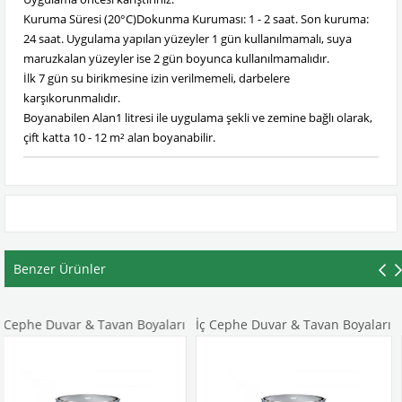
Kuruma Süresi (20°C)Dokunma Kuruması: 1 - 2 saat. Son kuruma:
24 saat. Uygulama yapılan yüzeyler 1 gün kullanılmamalı, suya
maruzkalan yüzeyler ise 2 gün boyunca kullanılmamalıdır.
İlk 7 gün su birikmesine izin verilmemeli, darbelere
karşıkorunmalıdır.
Boyanabilen Alan1 litresi ile uygulama şekli ve zemine bağlı olarak,
çift katta 10 - 12 m² alan boyanabilir.
Benzer Ürünler
r & Tavan Boyaları
İç Cephe Duvar & Tavan Boyaları
İç Cephe Duv