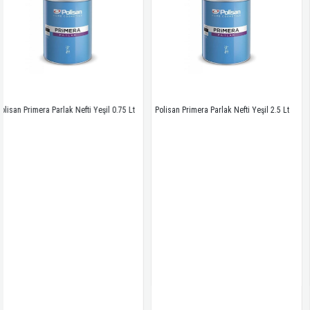
lak Nefti Yeşil 0.75 Lt
Polisan Primera Parlak Nefti Yeşil 2.5 Lt
Polisan Primera 