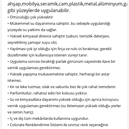
ahşap,mobilya,seramik,cam,plastik,metal,alüminyum,gal
gibi yüzeylerde uygulanabilir.
• Örtücülüğü çok yüksektir
• Mükemmel su dayanımına sahiptir, bu sebeple uygulandığı
yüzeyde su yalıtımı da sağlar.
• Yüksek kimyasal dirence sahiptir (sabun, temizlik deterjanı,
seyreltilmiş çamaşır suyu vb).
• Yayılması çok iyi olduğu için fırça ve rulo izi bırakmaz, gerekli
düzeltmeler için kullanıcıya istenen süreyi tanır.
• Uygulama sonrası bıraktığı parlak görünüm sayesinde ilave bir
vernik uygulaması gerektirmez.
• Yüksek yapışma mukavemetine sahiptir, herhangi bir astar
istemez.
• Kir ve leke tutmaz, ıslak ve sabunlu bez ile çok rahat temizlenir.
• Parfümlüdür, rahatsız edici bir kokusu yoktur.
• Su ve kimyasallara dayanımı yüksek olduğu için ayrıca koruyucu
vernik uygulaması gerektirmez (su iletemasın yüksek olduğu yerler
ve zemin hariç).
• İç ve dış tüm mekânlarda kullanıma uygundur.
• Colorate Renklendirme Sistemi ile sınırsız renk seçeneğine