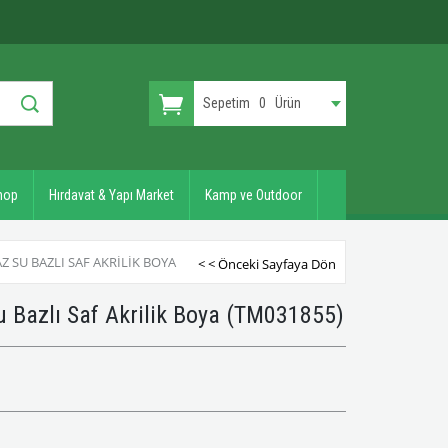
Sepetim
0
Ürün
hop
Hırdavat & Yapı Market
Kamp ve Outdoor
AZ SU BAZLI SAF AKRILIK BOYA
< < Önceki Sayfaya Dön
u Bazlı Saf Akrilik Boya
(TM031855)