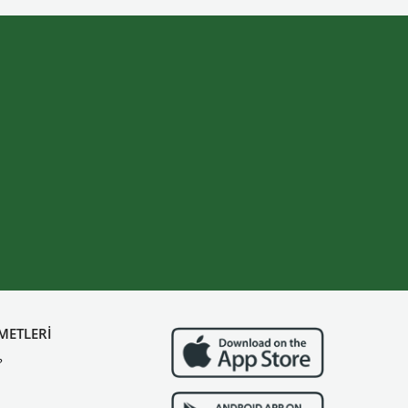
METLERİ
?