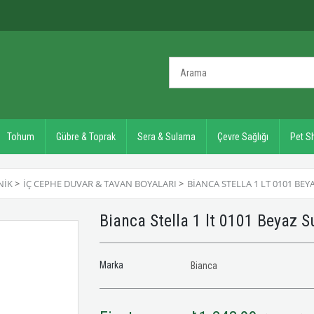
Tohum
Gübre & Toprak
Sera & Sulama
Çevre Sağlığı
Pet S
NIK
>
İÇ CEPHE DUVAR & TAVAN BOYALARI
>
BIANCA STELLA 1 LT 0101 BEY
Bianca Stella 1 lt 0101 Beyaz S
Marka
Bianca