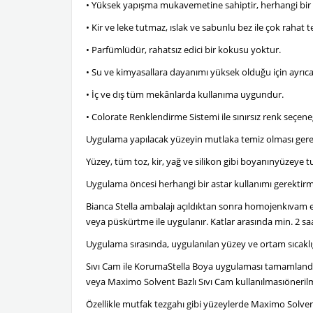
• Yüksek yapışma mukavemetine sahiptir, herhangi bir 
• Kir ve leke tutmaz, ıslak ve sabunlu bez ile çok rahat t
• Parfümlüdür, rahatsız edici bir kokusu yoktur.
• Su ve kimyasallara dayanımı yüksek olduğu için ayrıc
• İç ve dış tüm mekânlarda kullanıma uygundur.
• Colorate Renklendirme Sistemi ile sınırsız renk seçene
Uygulama yapılacak yüzeyin mutlaka temiz olması gerek
Yüzey, tüm toz, kir, yağ ve silikon gibi boyanınyüzeye 
Uygulama öncesi herhangi bir astar kullanımı gerektir
Bianca Stella ambalajı açıldıktan sonra homojenkıvam elde
veya püskürtme ile uygulanır. Katlar arasında min. 2 sa
Uygulama sırasında, uygulanılan yüzey ve ortam sıcaklı
Sıvı Cam ile KorumaStella Boya uygulaması tamamlandıkta
veya Maximo Solvent Bazlı Sıvı Cam kullanılmasıöneril
Özellikle mutfak tezgahı gibi yüzeylerde Maximo Solvent