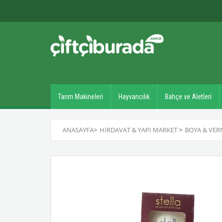
Tarım Makineleri
Hayvancılık
Bahçe ve Aletleri
ANASAYFA
>
HIRDAVAT & YAPI MARKET
>
BOYA & VER