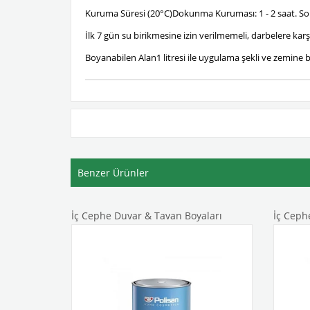
Kuruma Süresi (20°C)Dokunma Kuruması: 1 - 2 saat. Son
İlk 7 gün su birikmesine izin verilmemeli, darbelere kar
Boyanabilen Alan1 litresi ile uygulama şekli ve zemine ba
Benzer Ürünler
ları
İç Cephe Duvar & Tavan Boyaları
İç Ceph