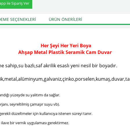
p ile Sipariş Ver
EME SEÇENEKLERI
ÜRÜN ÖNERILERI
Her Şeyi Her Yeri Boya
Ahşap Metal Plastik Seramik Cam Duvar
hip,su bazlı,saf akrilik esaslı yeni nesil bir boyadır.
k,metal,alüminyum,galvaniz,çinko,porselen,kumaş,duvar,taş,
dığı yüzeyde su yalıtımı da sağlar.
rjanı, seyreltilmiş çamaşır suyu vb).
 gerekli düzeltmeler için kullanıcıya istenen süreyi tanır.
ilave bir vernik uygulaması gerektirmez.