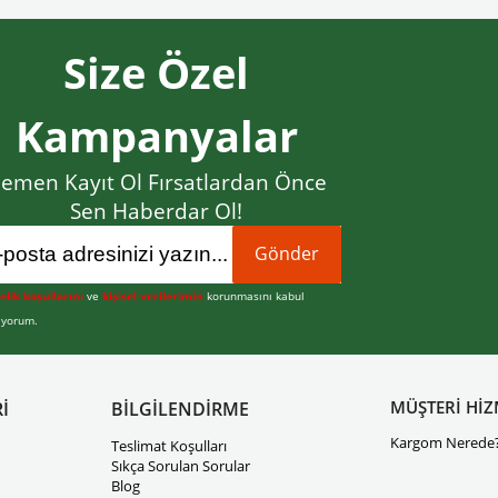
Size Özel
Kampanyalar
emen Kayıt Ol Fırsatlardan Önce
Sen Haberdar Ol!
Gönder
elik koşullarını
ve
kişisel verilerimin
korunmasını kabul
iyorum.
MÜŞTERİ HİZ
İ
BİLGİLENDİRME
Kargom Nerede
Teslimat Koşulları
Sıkça Sorulan Sorular
Blog