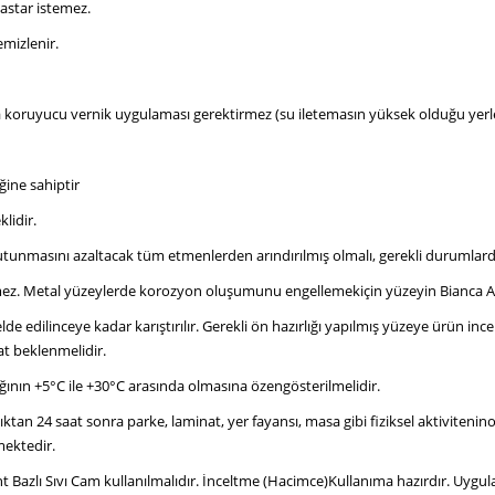
astar istemez.
emizlenir.
a koruyucu vernik uygulaması gerektirmez (su iletemasın yüksek olduğu yerle
ğine sahiptir
lidir.
tutunmasını azaltacak tüm etmenlerden arındırılmış olmalı, gerekli durumlard
mez. Metal yüzeylerde korozyon oluşumunu engellemekiçin yüzeyin Bianca An
 edilinceye kadar karıştırılır. Gerekli ön hazırlığı yapılmış yüzeye ürün incel
at beklenmelidir.
ğının +5°C ile +30°C arasında olmasına özengösterilmelidir.
n 24 saat sonra parke, laminat, yer fayansı, masa gibi fiziksel aktivitenino
mektedir.
 Bazlı Sıvı Cam kullanılmalıdır. İnceltme (Hacimce)Kullanıma hazırdır. Uygula