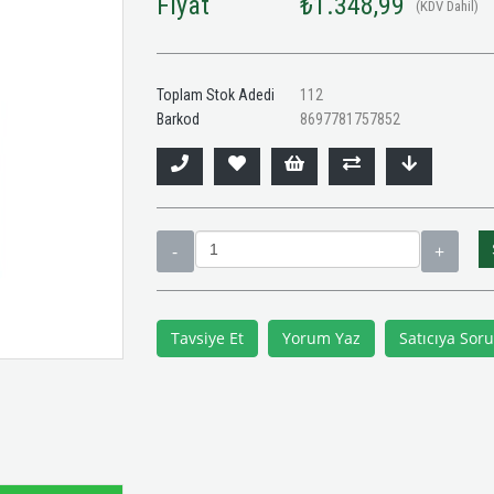
Fiyat
₺1.348,99
(KDV Dahil)
Toplam Stok Adedi
112
Barkod
8697781757852
Tavsiye Et
Yorum Yaz
Satıcıya Soru