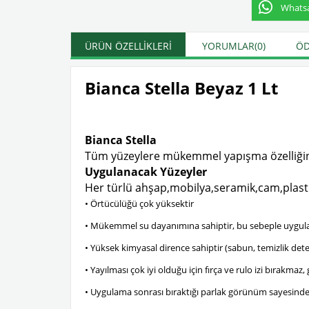
Whatsap
ÜRÜN ÖZELLIKLERI
YORUMLAR
(0)
ÖD
Bianca Stella Beyaz 1 Lt
Bianca Stella
Tüm yüzeylere mükemmel yapışma özelliğine sa
Uygulanacak Yüzeyler
Her türlü ahşap,mobilya,seramik,cam,plasti
• Örtücülüğü çok yüksektir
• Mükemmel su dayanımına sahiptir, bu sebeple uygulan
• Yüksek kimyasal dirence sahiptir (sabun, temizlik dete
• Yayılması çok iyi olduğu için fırça ve rulo izi bırakmaz,
• Uygulama sonrası bıraktığı parlak görünüm sayesinde 