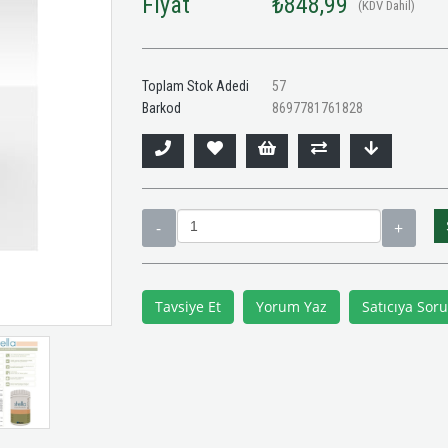
Fiyat
₺848,99
(KDV Dahil)
Toplam Stok Adedi
57
Barkod
8697781761828
Tavsiye Et
Yorum Yaz
Satıcıya Soru