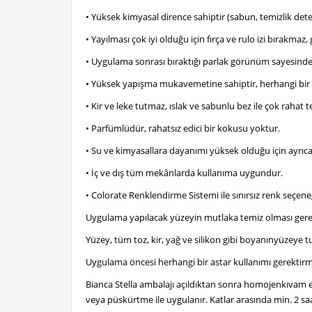
• Yüksek kimyasal dirence sahiptir (sabun, temizlik dete
• Yayılması çok iyi olduğu için fırça ve rulo izi bırakmaz,
• Uygulama sonrası bıraktığı parlak görünüm sayesinde 
• Yüksek yapışma mukavemetine sahiptir, herhangi bir 
• Kir ve leke tutmaz, ıslak ve sabunlu bez ile çok rahat t
• Parfümlüdür, rahatsız edici bir kokusu yoktur.
• Su ve kimyasallara dayanımı yüksek olduğu için ayrıc
• İç ve dış tüm mekânlarda kullanıma uygundur.
• Colorate Renklendirme Sistemi ile sınırsız renk seçene
Uygulama yapılacak yüzeyin mutlaka temiz olması gerek
Yüzey, tüm toz, kir, yağ ve silikon gibi boyanınyüzeye 
Uygulama öncesi herhangi bir astar kullanımı gerektir
Bianca Stella ambalajı açıldıktan sonra homojenkıvam elde
veya püskürtme ile uygulanır. Katlar arasında min. 2 sa