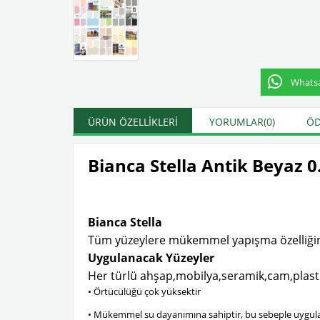
Whatsap
ÜRÜN ÖZELLIKLERI
YORUMLAR
(0)
ÖD
Bianca Stella Antik Beyaz 0
Bianca Stella
Tüm yüzeylere mükemmel yapışma özelliğine sa
Uygulanacak Yüzeyler
Her türlü ahşap,mobilya,seramik,cam,plasti
• Örtücülüğü çok yüksektir
• Mükemmel su dayanımına sahiptir, bu sebeple uygulan