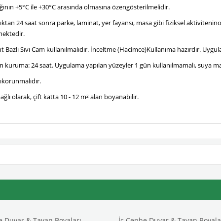
ğının +5°C ile +30°C arasında olmasına özengösterilmelidir.
n 24 saat sonra parke, laminat, yer fayansı, masa gibi fiziksel aktivitenino
mektedir.
 Bazlı Sıvı Cam kullanılmalıdır. İnceltme (Hacimce)Kullanıma hazırdır. Uygula
 kuruma: 24 saat. Uygulama yapılan yüzeyler 1 gün kullanılmamalı, suya ma
şıkorunmalıdır.
ğlı olarak, çift katta 10 - 12 m² alan boyanabilir.
e Duvar & Tavan Boyaları
İç Cephe Duvar & Tavan Boyala