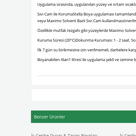
Uygulama sırasında, uygulanılan yüzey ve ortam sıcaklı
Sıvı Cam ile KorumaStella Boya uygulaması tamamlandıkta
veya Maximo Solvent Bazlı Sıvı Cam kullanılmasıöneril
Özellikle mutfak tezgahı gibi yüzeylerde Maximo Solvent
Kuruma Süresi (20°C)Dokunma Kuruması: 1 - 2 saat. Son
İlk 7 gün su birikmesine izin verilmemeli, darbelere kar
Boyanabilen Alan1 litresi ile uygulama şekli ve zemine ba
Benzer Ürünler
ları
İç Cephe Duvar & Tavan Boyaları
İç Ceph