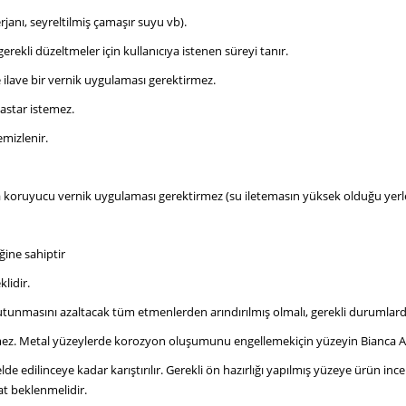
rjanı, seyreltilmiş çamaşır suyu vb).
 gerekli düzeltmeler için kullanıcıya istenen süreyi tanır.
ilave bir vernik uygulaması gerektirmez.
astar istemez.
emizlenir.
a koruyucu vernik uygulaması gerektirmez (su iletemasın yüksek olduğu yerle
ğine sahiptir
lidir.
tutunmasını azaltacak tüm etmenlerden arındırılmış olmalı, gerekli durumlard
mez. Metal yüzeylerde korozyon oluşumunu engellemekiçin yüzeyin Bianca An
 edilinceye kadar karıştırılır. Gerekli ön hazırlığı yapılmış yüzeye ürün incel
at beklenmelidir.