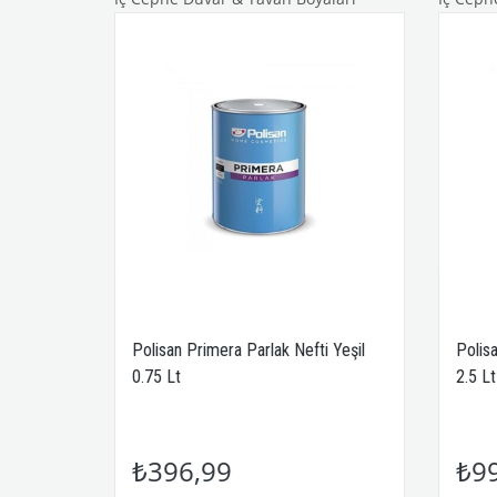
yel 0.75
Polisan Primera Parlak Nefti Yeşil
Polis
0.75 Lt
2.5 Lt
₺396,99
₺9