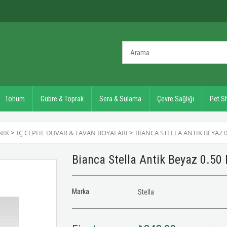
Tohum
Gübre & Toprak
Sera & Sulama
Çevre Sağlığı
Pet S
NIK
>
İÇ CEPHE DUVAR & TAVAN BOYALARI
>
BIANCA STELLA ANTIK BEYAZ 0
Bianca Stella Antik Beyaz 0.50
Marka
Stella