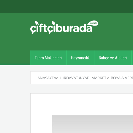
Tarım Makineleri
Hayvancılık
Bahçe ve Aletleri
ANASAYFA
>
HIRDAVAT & YAPI MARKET
>
BOYA & VER