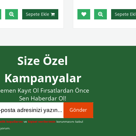
Sepete Ekle
Sepete Ekl
Size Özel
Kampanyalar
emen Kayıt Ol Fırsatlardan Önce
Sen Haberdar Ol!
Gönder
elik koşullarını
ve
kişisel verilerimin
korunmasını kabul
iyorum.