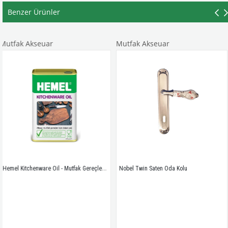
Benzer Ürünler
Akseuar
Mutfak Akseuar
Mutfa
Hemel Kitchenware Oil - Mutfak Gereçleri Için Doğal Yağ - 0,175 ml
Nobel Twin Saten Oda Kolu 
Leydi K