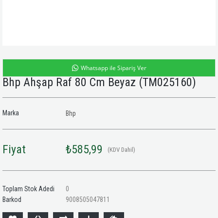
Whatsapp ile Sipariş Ver
Bhp Ahşap Raf 80 Cm Beyaz
(TM025160)
Marka
Bhp
Fiyat
₺585,99
(KDV Dahil)
Toplam Stok Adedi
0
Barkod
9008505047811