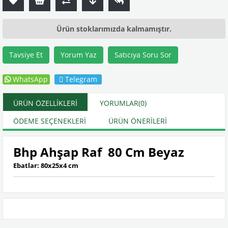
Ürün stoklarımızda kalmamıştır.
Tavsiye Et
Yorum Yaz
Satıcıya Soru Sor
WhatsApp
Telegram
ÜRÜN ÖZELLIKLERI
YORUMLAR
(0)
ÖDEME SEÇENEKLERI
ÜRÜN ÖNERILERI
Bhp Ahşap Raf 80 Cm Beyaz
Ebatlar: 80x25x4 cm