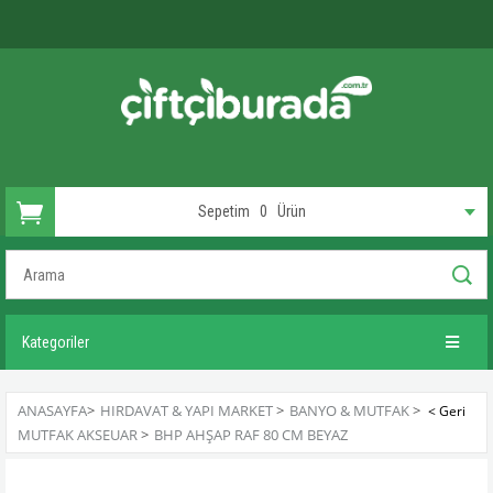
Sepetim
0
Ürün
Kategoriler
ANASAYFA
>
HIRDAVAT & YAPI MARKET
>
BANYO & MUTFAK
>
MUTFAK AKSEUAR
>
BHP AHŞAP RAF 80 CM BEYAZ