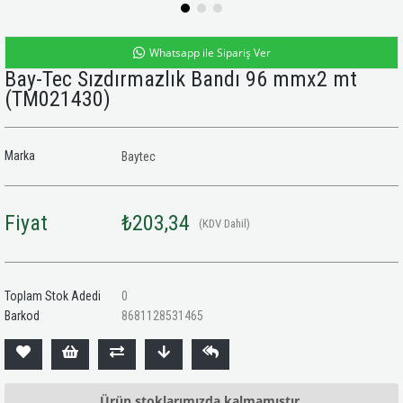
Whatsapp ile Sipariş Ver
Bay-Tec Sızdırmazlık Bandı 96 mmx2 mt
(TM021430)
Marka
Baytec
Fiyat
₺203,34
(KDV Dahil)
Toplam Stok Adedi
0
Barkod
8681128531465
Ürün stoklarımızda kalmamıştır.