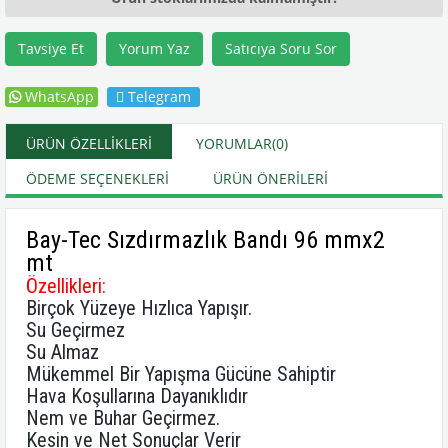
Tavsiye Et
Yorum Yaz
Satıcıya Soru Sor
WhatsApp
Telegram
ÜRÜN ÖZELLIKLERI
YORUMLAR
(0)
ÖDEME SEÇENEKLERI
ÜRÜN ÖNERILERI
Bay-Tec Sızdırmazlık Bandı 96 mmx2
mt
Özellikleri:
Birçok Yüzeye Hızlıca Yapışır.
Su Geçirmez
Su Almaz
Mükemmel Bir Yapışma Gücüne Sahiptir
Hava Koşullarına Dayanıklıdır
Nem ve Buhar Geçirmez.
Kesin ve Net Sonuçlar Verir