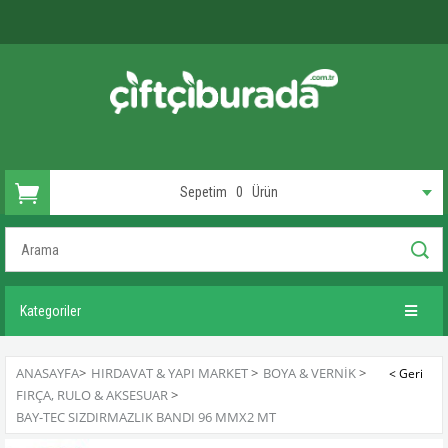
Sepetim
0
Ürün
Kategoriler
ANASAYFA
>
HIRDAVAT & YAPI MARKET
>
BOYA & VERNIK
>
FIRÇA, RULO & AKSESUAR
>
BAY-TEC SIZDIRMAZLIK BANDI 96 MMX2 MT