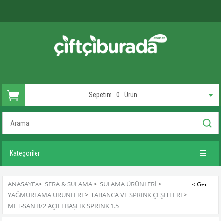
Sepetim
0
Ürün
Kategoriler
ANASAYFA
>
SERA & SULAMA
>
SULAMA ÜRÜNLERI
>
YAĞMURLAMA ÜRÜNLERI
>
TABANCA VE SPRINK ÇEŞITLERI
>
MET-SAN B/2 AÇILI BAŞLIK SPRINK 1.5