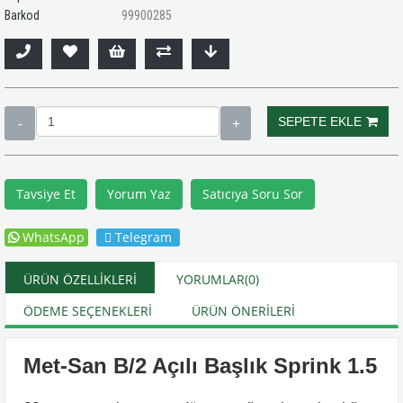
Barkod
99900285
Tavsiye Et
Yorum Yaz
Satıcıya Soru Sor
WhatsApp
Telegram
ÜRÜN ÖZELLIKLERI
YORUMLAR
(0)
ÖDEME SEÇENEKLERI
ÜRÜN ÖNERILERI
Met-San B/2 Açılı Başlık Sprink 1.5