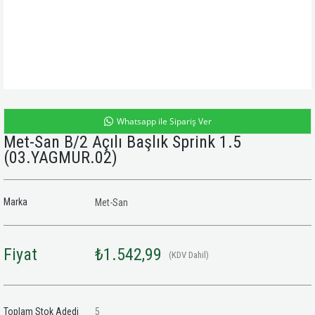
Whatsapp ile Sipariş Ver
Met-San B/2 Açılı Başlık Sprink 1.5
(03.YAGMUR.02)
Marka
Met-San
Fiyat
₺1.542,99
(KDV Dahil)
Toplam Stok Adedi
5