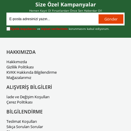
Size Özel Kampanyalar
Hemen Kayıt Ol Fırsatlardan Önce Sen Haberdar Ol!
Gönder
Üyelik koşullarını
ve
kişisel verilerimin
korunmasını kabul ediyorum.
HAKKIMIZDA
Hakkımızda
Gizlilik Politikası
KVKK Hakkında Bilgilendirme
Mağazalarımız
ALIŞVERİŞ BİLGİLERİ
İade ve Değişim Koşulları
Çerez Politikası
BİLGİLENDİRME
Teslimat Koşulları
Sıkça Sorulan Sorular