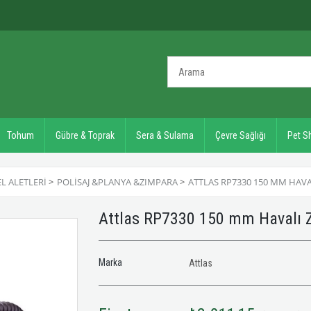
Tohum
Gübre & Toprak
Sera & Sulama
Çevre Sağlığı
Pet S
EL ALETLERI
>
POLISAJ &PLANYA &ZIMPARA
>
ATTLAS RP7330 150 MM HAV
Attlas RP7330 150 mm Havalı
Marka
Attlas