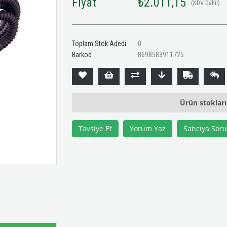
Fiyat
₺2.011,15
(KDV Dahil)
Toplam Stok Adedi
0
Barkod
8698583911725
Ürün stoklar
Tavsiye Et
Yorum Yaz
Satıcıya Soru