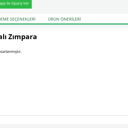
p ile Sipariş Ver
EME SEÇENEKLERI
ÜRÜN ÖNERILERI
lı Zımpara
asarlanmıştır.