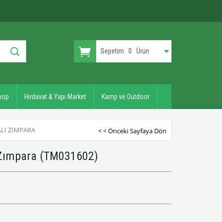
Sepetim
0
Ürün
hop
Hırdavat & Yapı Market
Kamp ve Outdoor
ALI ZIMPARA
< < Önceki Sayfaya Dön
 Zımpara
(TM031602)