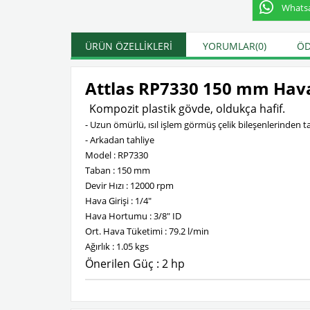
Whatsap
ÜRÜN ÖZELLIKLERI
YORUMLAR
(0)
ÖD
Attlas RP7330 150 mm Hava
Kompozit plastik gövde, oldukça hafif.
- Uzun ömürlü, ısıl işlem görmüş çelik bileşenlerinden t
- Arkadan tahliye
Model : RP7330
Taban : 150 mm
Devir Hızı : 12000 rpm
Hava Girişi : 1/4"
Hava Hortumu : 3/8" ID
Ort. Hava Tüketimi : 79.2 l/min
Ağırlık : 1.05 kgs
Önerilen Güç : 2 hp