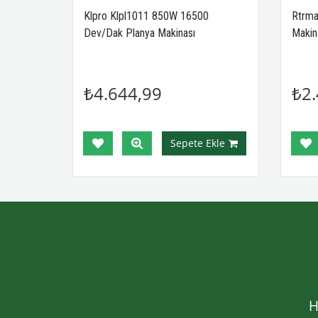
Klpro Klpl1011 850W 16500
Rtrma
Dev/Dak Planya Makinası
Makin
₺4.644,99
₺2.
Sepete Ekle
H