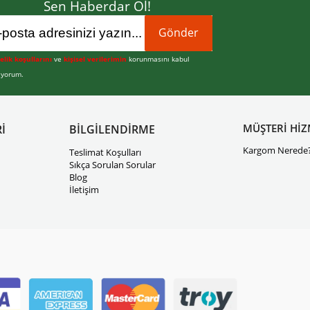
Sen Haberdar Ol!
Gönder
elik koşullarını
ve
kişisel verilerimin
korunmasını kabul
iyorum.
MÜŞTERİ HİZ
İ
BİLGİLENDİRME
Kargom Nerede
Teslimat Koşulları
Sıkça Sorulan Sorular
Blog
İletişim