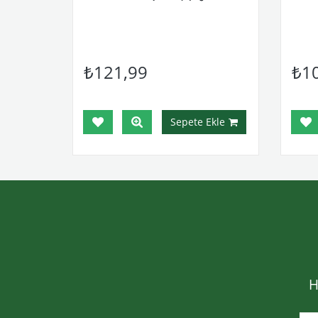
₺121,99
₺1
Sepete Ekle
H