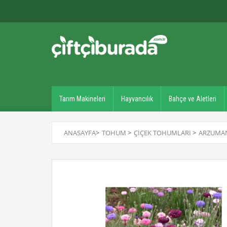
Tarım Makineleri
Hayvancılık
Bahçe ve Aletleri
ANASAYFA
>
TOHUM
>
ÇIÇEK TOHUMLARI
>
ARZUMAN