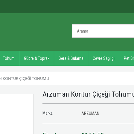
Tohum
Gübre & Toprak
Sera & Sulama
Çevre Sağlığı
Pet S
 KONTUR ÇIÇEĞI TOHUMU
Arzuman Kontur Çiçeği Tohu
Marka
ARZUMAN