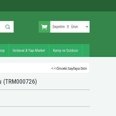
Sepetim
0
Ürün
hop
Hırdavat & Yapı Market
Kamp ve Outdoor
< < Önceki Sayfaya Dön
mu
(TRM000726)