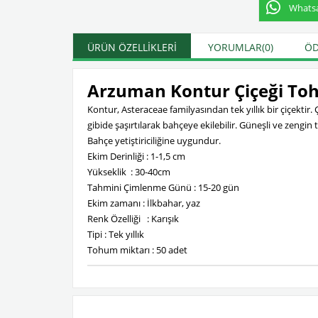
Whatsap
ÜRÜN ÖZELLIKLERI
YORUMLAR
(0)
ÖD
Arzuman Kontur Çiçeği T
Kontur, Asteraceae familyasından tek yıllık bir çiçekti
gibide şaşırtılarak bahçeye ekilebilir. Güneşli ve zengi
Bahçe yetiştiriciliğine uygundur.
Ekim Derinliği : 1-1,5 cm
Yükseklik : 30-40cm
Tahmini Çimlenme Günü : 15-20 gün
Ekim zamanı : İlkbahar, yaz
Renk Özelliği : Karışık
Tipi : Tek yıllık
Tohum miktarı : 50 adet