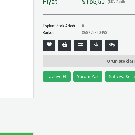
Fiyat
₺165,50
(KDV Dahil)
Toplam Stok Adedi
0
Barkod
8682754104931
Ürün stoklar
Tavsiye Et
Yorum Yaz
Satıcıya Soru