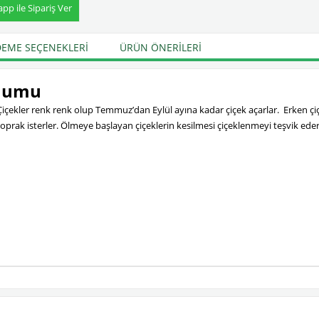
p ile Sipariş Ver
EME SEÇENEKLERI
ÜRÜN ÖNERILERI
ohumu
r. Çiçekler renk renk olup Temmuz’dan Eylül ayına kadar çiçek açarlar. Erken 
n toprak isterler. Ölmeye başlayan çiçeklerin kesilmesi çiçeklenmeyi teşvik e