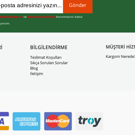
Gönder
elik koşullarını
ve
kişisel verilerimin
korunmasını kabul
iyorum.
MÜŞTERİ HİZ
İ
BİLGİLENDİRME
Kargom Nerede
Teslimat Koşulları
Sıkça Sorulan Sorular
Blog
İletişim