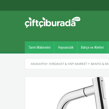
Tarım Makineleri
Hayvancılık
Bahçe ve Aletleri
ANASAYFA
>
HIRDAVAT & YAPI MARKET
>
BANYO & M