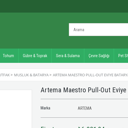
Tohum
Gübre & Toprak
Sera & Sulama
Çevre Sağlığı
Pet S
UTFAK
>
MUSLUK & BATARYA
>
ARTEMA MAESTRO PULL-OUT EVIYE BATARYA
Artema Maestro Pull-Out Eviye
Marka
ARTEMA