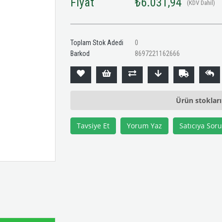
Fiyat
₺6.031,94
(KDV Dahil)
Toplam Stok Adedi
0
Barkod
8697221162666
Ürün stoklar
Tavsiye Et
Yorum Yaz
Satıcıya Soru