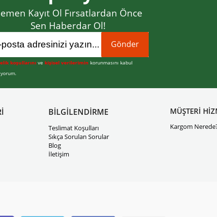
emen Kayıt Ol Fırsatlardan Önce
Sen Haberdar Ol!
Gönder
elik koşullarını
ve
kişisel verilerimin
korunmasını kabul
iyorum.
MÜŞTERİ HİZ
İ
BİLGİLENDİRME
Kargom Nerede
Teslimat Koşulları
Sıkça Sorulan Sorular
Blog
İletişim