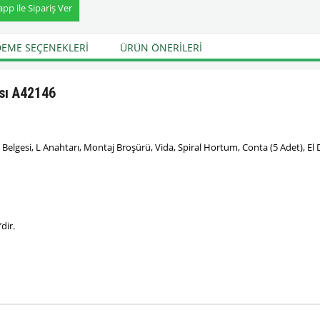
p ile Sipariş Ver
EME SEÇENEKLERI
ÜRÜN ÖNERILERI
sı A42146
 Belgesi, L Anahtarı, Montaj Broşürü, Vida, Spiral Hortum, Conta (5 Adet), El
dir.