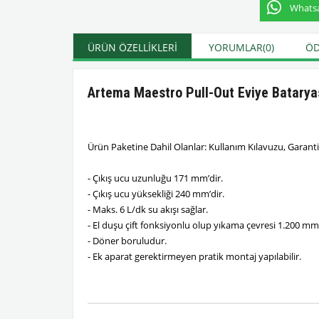
Whatsap
ÜRÜN ÖZELLIKLERI
YORUMLAR
(0)
ÖD
Artema Maestro Pull-Out Eviye Batarya
Ürün Paketine Dahil Olanlar: Kullanım Kılavuzu, Garanti
- Çıkış ucu uzunluğu 171 mm’dir.
- Çıkış ucu yüksekliği 240 mm’dir.
- Maks. 6 L/dk su akışı sağlar.
- El duşu çift fonksiyonlu olup yıkama çevresi 1.200 mm’
- Döner boruludur.
- Ek aparat gerektirmeyen pratik montaj yapılabilir.