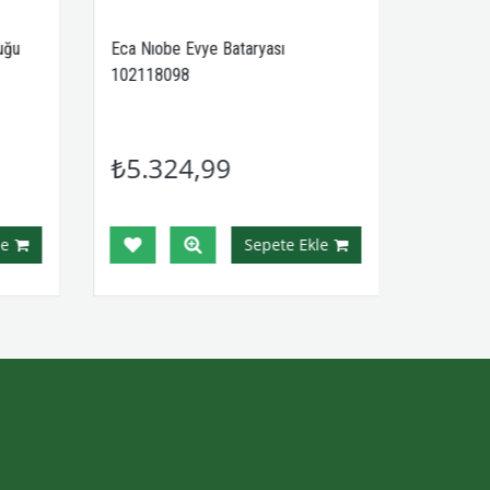
uğu
Eca Nıobe Evye Bataryası
102118098
₺5.324,99
e
Sepete Ekle