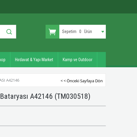
Sepetim
0
Ürün
hop
Hırdavat & Yapı Market
Kamp ve Outdoor
SI A42146
< < Önceki Sayfaya Dön
 Bataryası A42146
(TM030518)