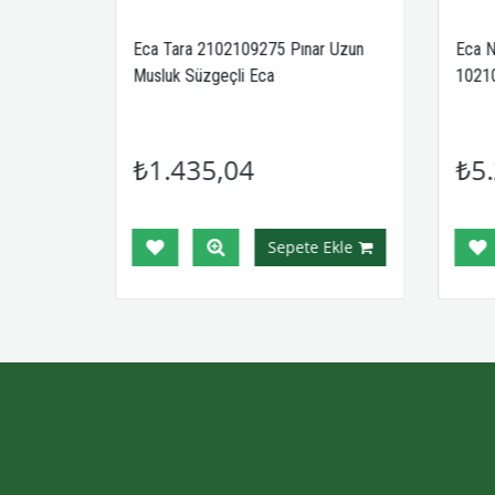
Eca Tara 2102109275 Pınar Uzun
Eca N
Musluk Süzgeçli Eca
1021
₺1.435,04
₺5.
Ekle
Sepete Ekle