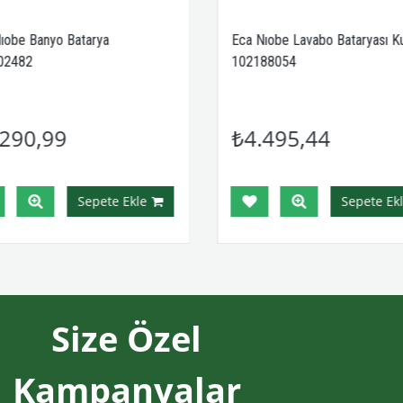
ıobe Banyo Batarya
Eca Nıobe Lavabo Bataryası K
02482
102188054
290,99
₺4.495,44
Sepete Ekle
Sepete Ekl
Size Özel
Kampanyalar