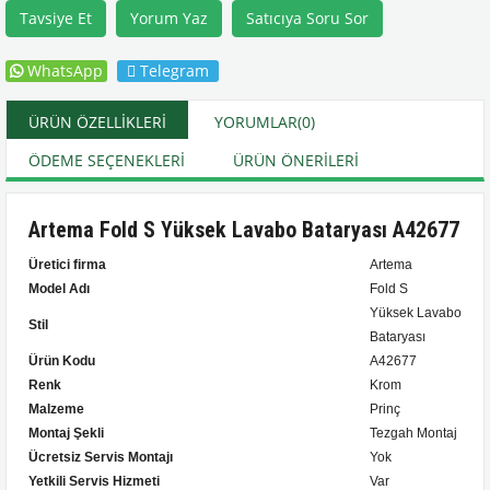
Tavsiye Et
Yorum Yaz
Satıcıya Soru Sor
WhatsApp
Telegram
ÜRÜN ÖZELLIKLERI
YORUMLAR
(0)
ÖDEME SEÇENEKLERI
ÜRÜN ÖNERILERI
Artema Fold S Yüksek Lavabo Bataryası A42677
Üretici firma
Artema
Model Adı
Fold S
Yüksek Lavabo
Stil
Bataryası
Ürün Kodu
A42677
Renk
Krom
Malzeme
Prinç
Montaj Şekli
Tezgah Montaj
Ücretsiz Servis Montajı
Yok
Yetkili Servis Hizmeti
Var