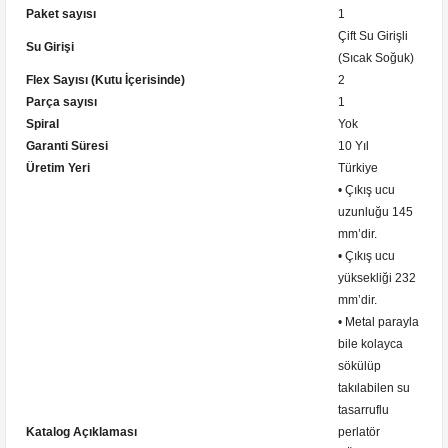
Paket sayısı
1
Çift Su Girişli
Su Girişi
(Sıcak Soğuk)
Flex Sayısı (Kutu İçerisinde)
2
Parça sayısı
1
Spiral
Yok
Garanti Süresi
10 Yıl
Üretim Yeri
Türkiye
• Çıkış ucu
uzunluğu 145
mm’dir.
• Çıkış ucu
yüksekliği 232
mm’dir.
• Metal parayla
bile kolayca
sökülüp
takılabilen su
tasarruflu
Katalog Açıklaması
perlatör