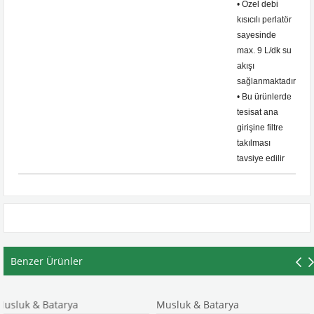
• Özel debi
kısıcılı perlatör
sayesinde
max. 9 L/dk su
akışı
sağlanmaktadır
• Bu ürünlerde
tesisat ana
girişine filtre
takılması
tavsiye edilir
Benzer Ürünler
atarya
Musluk & Batarya
Musluk & 