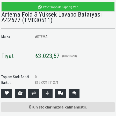
Whatsapp ile Sipariş Ver
Artema Fold S Yüksek Lavabo Bataryası
A42677
(TM030511)
Marka
ARTEMA
Fiyat
₺3.023,57
(KDV Dahil)
Toplam Stok Adedi
0
Barkod
8697221211371
Ürün stoklarımızda kalmamıştır.