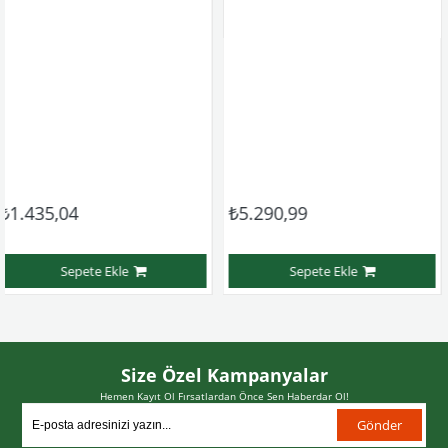
4
₺5.290,99
₺4.495,
pete Ekle
Sepete Ekle
Size Özel Kampanyalar
Hemen Kayıt Ol Fırsatlardan Önce Sen Haberdar Ol!
Gönder