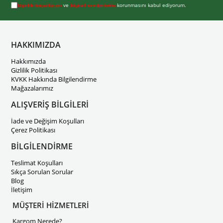
Üyelik koşullarını
ve
kişisel verilerimin
korunmasını kabul ediyorum.
HAKKIMIZDA
Hakkımızda
Gizlilik Politikası
KVKK Hakkında Bilgilendirme
Mağazalarımız
ALIŞVERİŞ BİLGİLERİ
İade ve Değişim Koşulları
Çerez Politikası
BİLGİLENDİRME
Teslimat Koşulları
Sıkça Sorulan Sorular
Blog
İletişim
MÜŞTERİ HİZMETLERİ
Kargom Nerede?