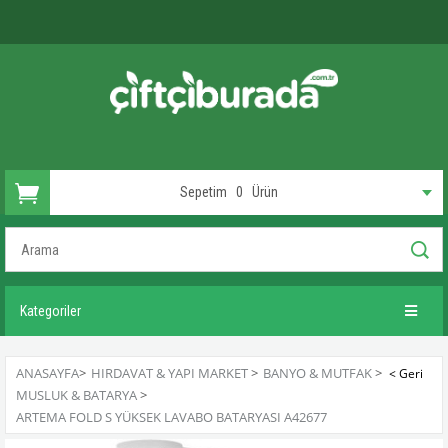
Sepetim
0
Ürün
Kategoriler
ANASAYFA
>
HIRDAVAT & YAPI MARKET
>
BANYO & MUTFAK
>
MUSLUK & BATARYA
>
ARTEMA FOLD S YÜKSEK LAVABO BATARYASI A42677