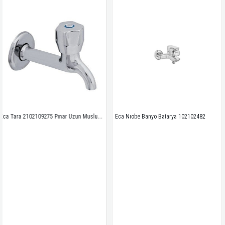
Eca Tara 2102109275 Pınar Uzun Musluk Süzgeçli Eca
Eca Nıobe Banyo Batarya 102102482