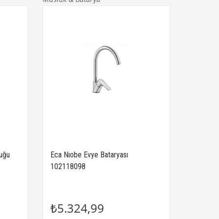
uğu
Eca Nıobe Evye Bataryası
102118098
₺5.324,99