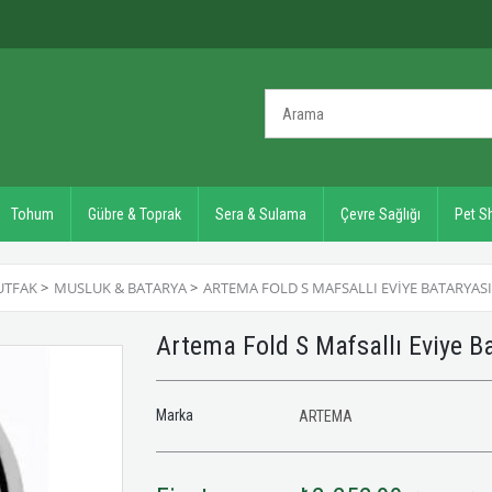
Tohum
Gübre & Toprak
Sera & Sulama
Çevre Sağlığı
Pet S
UTFAK
>
MUSLUK & BATARYA
>
ARTEMA FOLD S MAFSALLI EVIYE BATARYASI
Artema Fold S Mafsallı Eviye 
Marka
ARTEMA