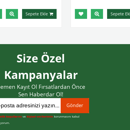
Sepete Ekle
Sepete Ekl
Size Özel
Kampanyalar
emen Kayıt Ol Fırsatlardan Önce
Sen Haberdar Ol!
Gönder
elik koşullarını
ve
kişisel verilerimin
korunmasını kabul
iyorum.