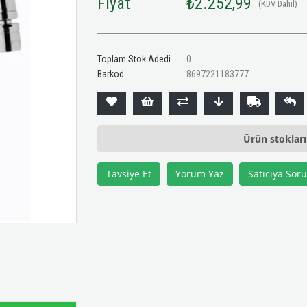
Fiyat
₺2.252,99
(KDV Dahil)
Toplam Stok Adedi
0
Barkod
8697221183777
Ürün stoklar
Tavsiye Et
Yorum Yaz
Satıcıya Soru