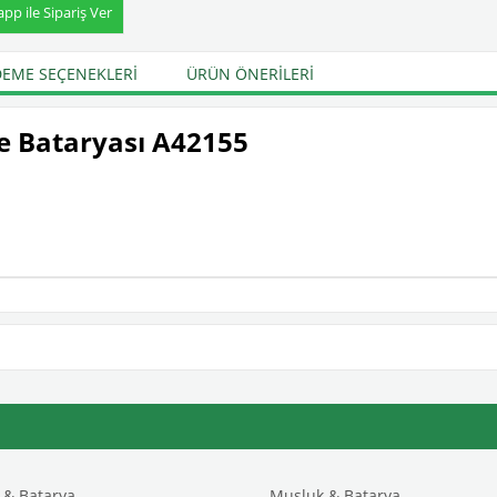
p ile Sipariş Ver
EME SEÇENEKLERI
ÜRÜN ÖNERILERI
ye Bataryası A42155
& Batarya
Musluk & Batarya