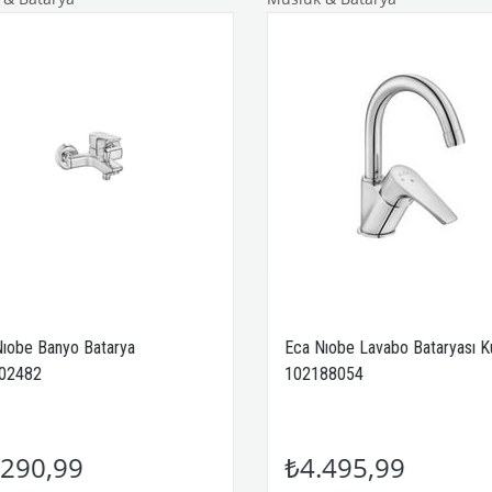
ıobe Banyo Batarya
Eca Nıobe Lavabo Bataryası K
02482
102188054
290,99
₺4.495,99