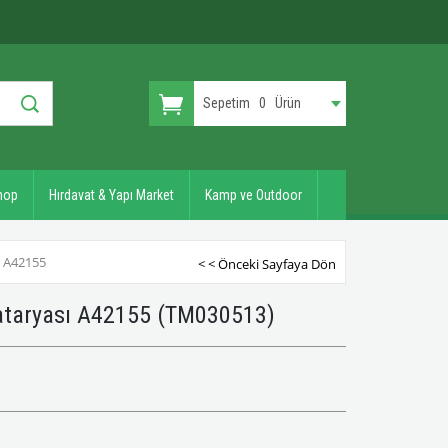
Sepetim
0
Ürün
hop
Hırdavat & Yapı Market
Kamp ve Outdoor
 A42155
< < Önceki Sayfaya Dön
Bataryası A42155
(TM030513)