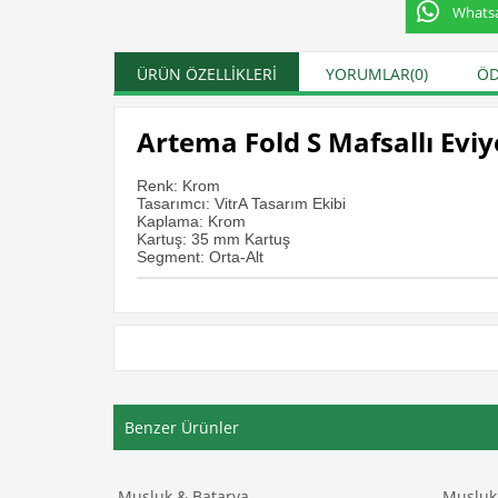
Whatsap
ÜRÜN ÖZELLIKLERI
YORUMLAR
(0)
ÖD
Artema Fold S Mafsallı Evi
Renk: Krom
Tasarımcı: VitrA Tasarım Ekibi
Kaplama: Krom
Kartuş: 35 mm Kartuş
Segment: Orta-Alt
Benzer Ürünler
Musluk & Batarya
Musluk 