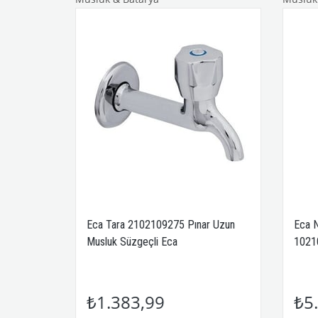
Eca Tara 2102109275 Pınar Uzun
Eca N
Musluk Süzgeçli Eca
1021
₺1.383,99
₺5.