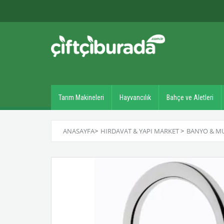
Tarım Makineleri
Hayvancılık
Bahçe ve Aletleri
ANASAYFA
>
HIRDAVAT & YAPI MARKET
>
BANYO & M