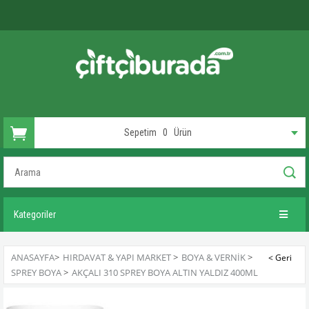
Sepetim
0
Ürün
Kategoriler
ANASAYFA
>
HIRDAVAT & YAPI MARKET
>
BOYA & VERNIK
>
SPREY BOYA
>
AKÇALI 310 SPREY BOYA ALTIN YALDIZ 400ML