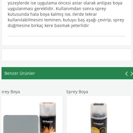
yüzeylerde ise uygulama öncesi astar olarak antipas boya
uygulanması gereklidir. Kullanımdan sonra sprey
kutusunda hala boya kalmış ise, ilerde tekrar
kullanılabilmesini teminen, kutuyu baş aşağı çevirip, sprey
düğmesine birkaç kere basmak yeterlidir
Benzer Ürünler
a
Sprey Boya
Sprey Bo