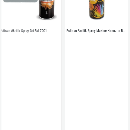
Polisan Akrilik Sprey Makine Kırmızısı Ral 2002
ik Sprey Gri Ral 7001
Polisan Akr