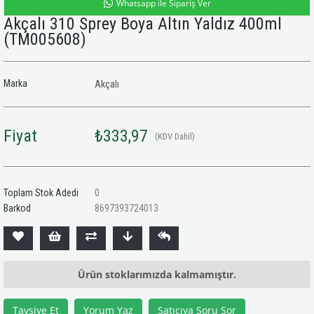
Whatsapp ile Sipariş Ver
Akçalı 310 Sprey Boya Altın Yaldız 400ml
(TM005608)
Marka
Akçalı
Fiyat
₺333,97
(KDV Dahil)
Toplam Stok Adedi
0
Barkod
8697393724013
Ürün stoklarımızda kalmamıştır.
Tavsiye Et
Yorum Yaz
Satıcıya Soru Sor