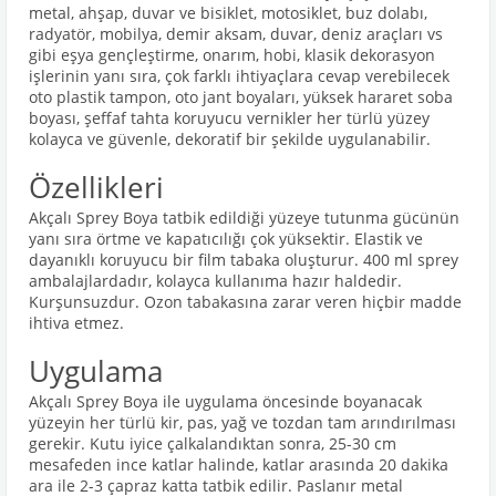
metal, ahşap, duvar ve bisiklet, motosiklet, buz dolabı,
radyatör, mobilya, demir aksam, duvar, deniz araçları vs
gibi eşya gençleştirme, onarım, hobi, klasik dekorasyon
işlerinin yanı sıra, çok farklı ihtiyaçlara cevap verebilecek
oto plastik tampon, oto jant boyaları, yüksek hararet soba
boyası, şeffaf tahta koruyucu vernikler her türlü yüzey
kolayca ve güvenle, dekoratif bir şekilde uygulanabilir.
Özellikleri
Akçalı Sprey Boya tatbik edildiği yüzeye tutunma gücünün
yanı sıra örtme ve kapatıcılığı çok yüksektir. Elastik ve
dayanıklı koruyucu bir film tabaka oluşturur. 400 ml sprey
ambalajlardadır, kolayca kullanıma hazır haldedir.
Kurşunsuzdur. Ozon tabakasına zarar veren hiçbir madde
ihtiva etmez.
Uygulama
Akçalı Sprey Boya ile uygulama öncesinde boyanacak
yüzeyin her türlü kir, pas, yağ ve tozdan tam arındırılması
gerekir. Kutu iyice çalkalandıktan sonra, 25-30 cm
mesafeden ince katlar halinde, katlar arasında 20 dakika
ara ile 2-3 çapraz katta tatbik edilir. Paslanır metal