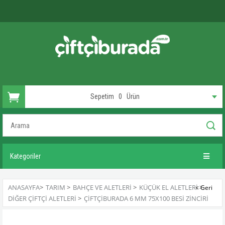
Sepetim
0
Ürün
Kategoriler
ANASAYFA
>
TARIM
>
BAHÇE VE ALETLERI
>
KÜÇÜK EL ALETLERI
>
DIĞER ÇIFTÇI ALETLERI
>
ÇIFTÇIBURADA 6 MM 75X100 BESI ZINCIRI