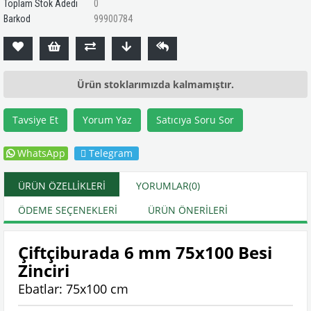
Toplam Stok Adedi
0
Barkod
99900784
Ürün stoklarımızda kalmamıştır.
Tavsiye Et
Yorum Yaz
Satıcıya Soru Sor
WhatsApp
Telegram
ÜRÜN ÖZELLIKLERI
YORUMLAR
(0)
ÖDEME SEÇENEKLERI
ÜRÜN ÖNERILERI
Çiftçiburada 6 mm 75x100 Besi
Zinciri
Ebatlar: 75x100 cm