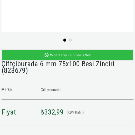
Whatsapp ile Sipariş Ver
Çiftçiburada 6 mm 75x100 Besi Zinciri
(823679)
Marka
Çiftçiburada
Fiyat
₺332,99
(KDV Dahil)