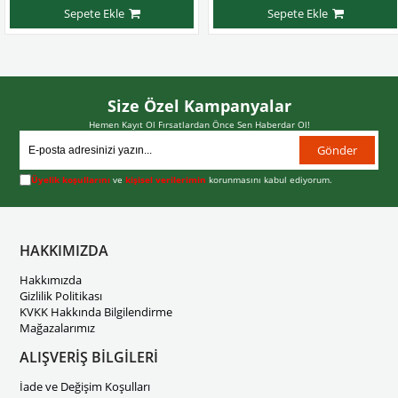
Sepete Ekle
Sepete Ekle
Size Özel Kampanyalar
Hemen Kayıt Ol Fırsatlardan Önce Sen Haberdar Ol!
Gönder
Üyelik koşullarını
ve
kişisel verilerimin
korunmasını kabul ediyorum.
HAKKIMIZDA
Hakkımızda
Gizlilik Politikası
KVKK Hakkında Bilgilendirme
Mağazalarımız
ALIŞVERİŞ BİLGİLERİ
İade ve Değişim Koşulları