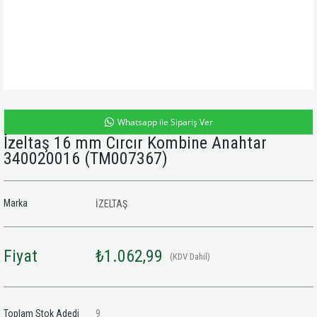
Whatsapp ile Sipariş Ver
İzeltaş 16 mm Cırcır Kombine Anahtar
340020016
(TM007367)
Marka
İZELTAŞ
Fiyat
₺1.062,99
(KDV Dahil)
Toplam Stok Adedi
9