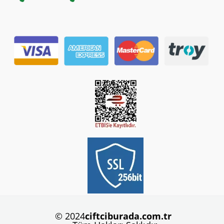
© 2024
ciftciburada.com.tr