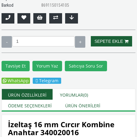
Barkod
8691150154105
Tavsiye Et
Yorum Yaz
Satıcıya Soru Sor
WhatsApp
Telegram
ÜRÜN ÖZELLIKLERI
YORUMLAR
(0)
ÖDEME SEÇENEKLERI
ÜRÜN ÖNERILERI
İzeltaş 16 mm Cırcır Kombine
Anahtar 340020016