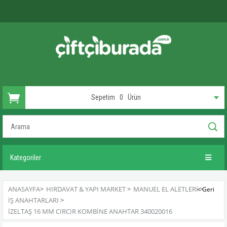
Sepetim
0
Ürün
Kategoriler
ANASAYFA
>
HIRDAVAT & YAPI MARKET
>
MANUEL EL ALETLERI
>
İŞ ANAHTARLARI
>
İZELTAŞ 16 MM CIRCIR KOMBINE ANAHTAR 340020016