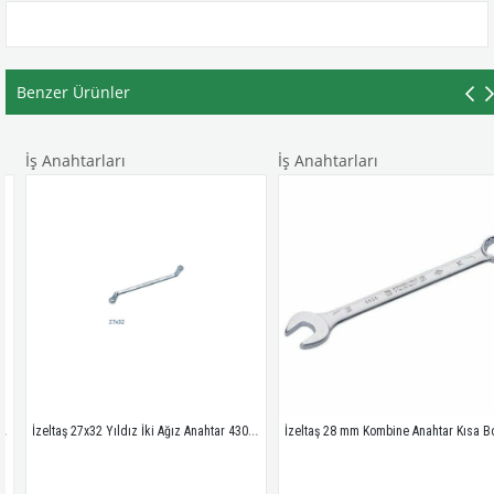
Benzer Ürünler
İş Anahtarları
İş Anahtarları
İzeltaş 27x32 Yıldız İki Ağız Anahtar 430032732
İzeltaş 28 mm Kombine Anahta